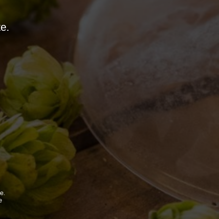
te.
MONDO BDB
e.
BLOG
e
.