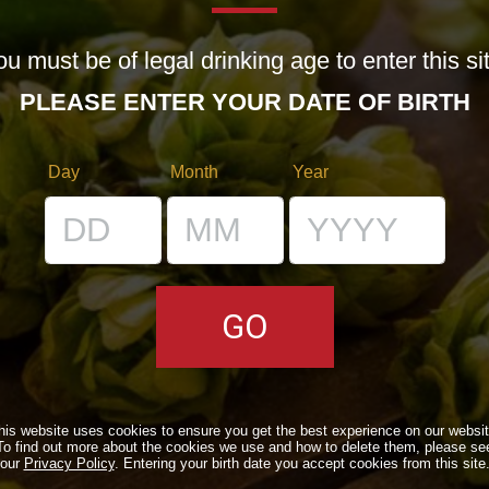
il
u must be of legal drinking age to enter this si
PLEASE ENTER YOUR DATE OF BIRTH
enti
Day
Month
Year
E
I LOCALI
his website uses cookies to ensure you get the best experience on our websit
E
IL BANCONE
To find out more about the cookies we use and how to delete them, please se
our
Privacy Policy
. Entering your birth date you accept cookies from this site
LI