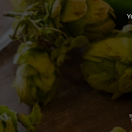
Leonardo Di Vincenzo a Decanter: disponibile 
Yo
podcast
Notizie
By
Borghigiano
01/07/2011
2 di Comm
IL BIRRIFICIO
LE BIRR
T
LA STORIA
CLASSICH
LA MISSION
STAGIONA