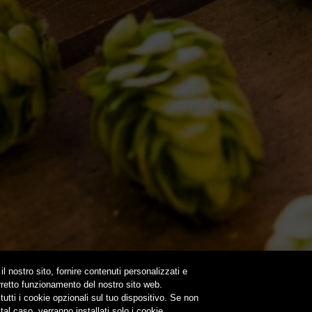
NE
 BDB ONLINE
A VOLTA…
OUND
NEWSLETTER
SUBSCRIBE
il nostro sito, fornire contenuti personalizzati e
orretto funzionamento del nostro sito web.
utti i cookie opzionali sul tuo dispositivo. Se non
Non condividere i contenuti con i minori
tal caso, verranno installati solo i cookie