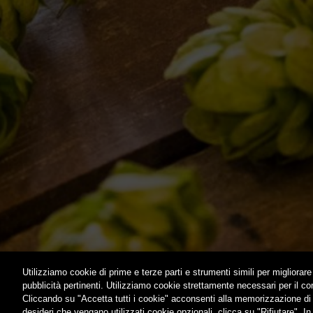
DICONO DI NOI | RASSEGNA STAMPA BIRRA DEL
BIZZARRE
BORGO
QUOTIDIA
ACQUISTA
C’ERA UN
LOST & F
HOME
CONTATTI
Utilizziamo cookie di prime e terze parti e strumenti simili per migliorare 
pubblicità pertinenti. Utilizziamo cookie strettamente necessari per il c
Cliccando su "Accetta tutti i cookie" acconsenti alla memorizzazione di t
desideri che vengano utilizzati cookie opzionali, clicca su "Rifiutare". In 