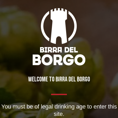
IL BIRRIFICIO
LA STORIA
LA MISSION
DICONO DI NOI | RASSEGNA STAMPA BIRRA DEL BORGO
WELCOME TO BIRRA DEL BORGO
LE BIRRE
CLASSICHE
STAGIONALI
You must be of legal drinking age to enter this
site.
BIZZARRE