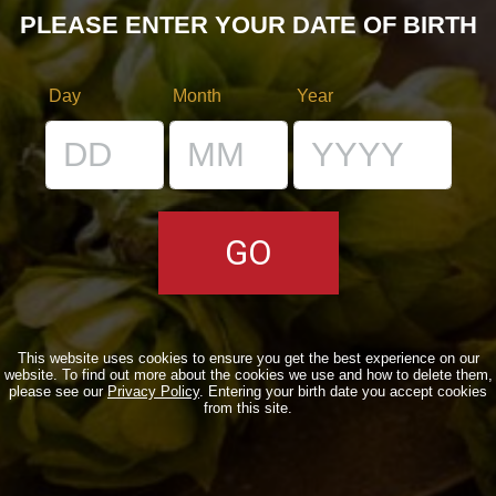
PLEASE ENTER YOUR DATE OF BIRTH
QUOTIDIANE
ACQUISTA BDB ONLINE
Day
Month
Year
C’ERA UNA VOLTA…
LOST & FOUND
I LOCALI
IL BANCONE
MONDO BDB
This website uses cookies to ensure you get the best experience on our
website. To find out more about the cookies we use and how to delete them,
please see our
Privacy Policy
. Entering your birth date you accept cookies
BLOG
from this site.
ISPIRAZIONI