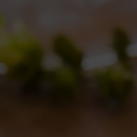
Ancora eventi con la Birra del Borgo
Eventi
By
Borghigiano
26/07/2011
Lascia un commento