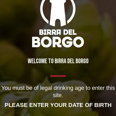
UN’ESTATE AMERICANA
Notizie
,
Novità in birrificio
By
Borghigiano
13/07/2016
Lascia un commento
WELCOME TO BIRRA DEL BORGO
You must be of legal drinking age to enter this
site.
PLEASE ENTER YOUR DATE OF BIRTH
IL BIRRIFICIO