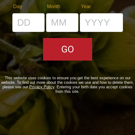
Day
Month
Year
LA STORIA
LA MISSION
DICONO DI NOI | RASSEGNA STAMPA BIRRA DEL BORGO
LE BIRRE
CLASSICHE
STAGIONALI
This website uses cookies to ensure you get the best experience on our
website. To find out more about the cookies we use and how to delete them,
BIZZARRE
please see our
Privacy Policy
. Entering your birth date you accept cookies
from this site.
QUOTIDIANE
ACQUISTA BDB ONLINE
C’ERA UNA VOLTA…
LOST & FOUND