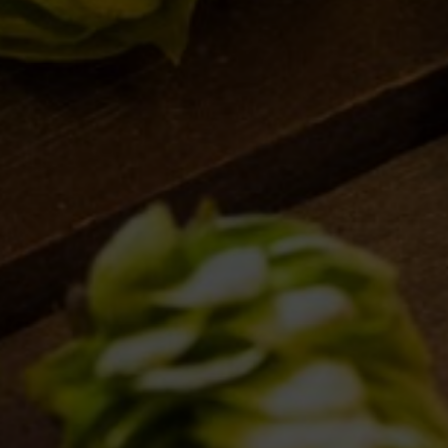
I LOCALI
IL BANCONE
MONDO BDB
BLOG
ISPIRAZIONI
EVENTI & COLLABORAZIONI
HOME
CONTATTI