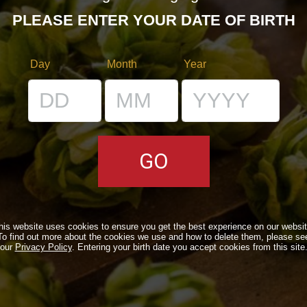
PLEASE ENTER YOUR DATE OF BIRTH
Day
Month
Year
E
I LOCALI
E
IL BANCONE
LI
his website uses cookies to ensure you get the best experience on our websit
To find out more about the cookies we use and how to delete them, please se
our
Privacy Policy
. Entering your birth date you accept cookies from this site
NE
 BDB ONLINE