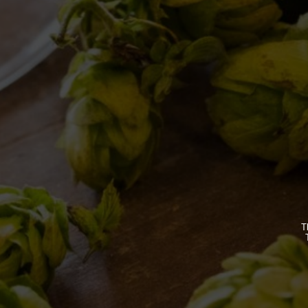
IL BIRRIFICIO
LE BIRR
LA STORIA
CLASSICH
LA MISSION
STAGIONA
T
DICONO DI NOI | RASSEGNA STAMPA BIRRA DEL
BIZZARRE
BORGO
QUOTIDIA
ACQUISTA