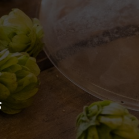
MONDO BDB
BLOG
ISPIRAZIONI
e.
e
EVENTI & COLLABORAZIONI
.