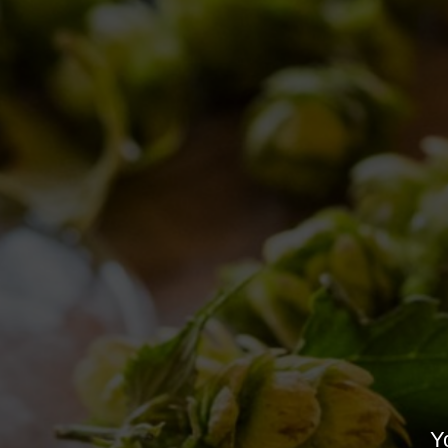
MILANO GOLOSA
Collaborazioni
,
Eventi
By
Birra del Borgo
11/10/2018
Lascia un commento
Yo