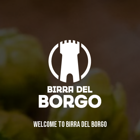
BIRRA DEL BORGO DAY 2019
Collaborazioni
,
Eventi
By
Birra del Borgo
26/06/2019
Lascia un commento
IL BIRRIFICIO
LA STORIA
WELCOME TO BIRRA DEL BORGO
LA MISSION
DICONO DI NOI | RASSEGNA STAMPA BIRRA DEL BORGO