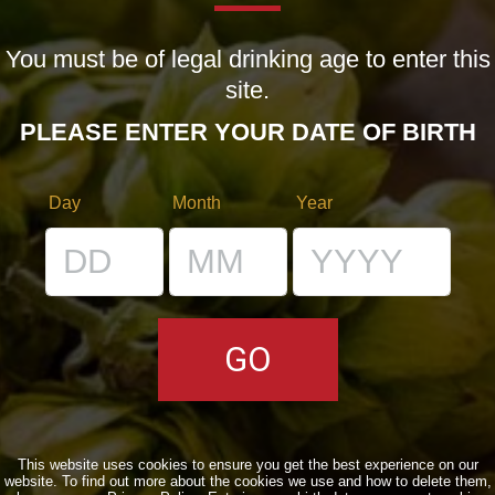
You must be of legal drinking age to enter this
LE BIRRE
site.
CLASSICHE
PLEASE ENTER YOUR DATE OF BIRTH
STAGIONALI
BIZZARRE
Day
Month
Year
QUOTIDIANE
ACQUISTA BDB ONLINE
C’ERA UNA VOLTA…
LOST & FOUND
I LOCALI
This website uses cookies to ensure you get the best experience on our
website. To find out more about the cookies we use and how to delete them,