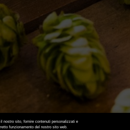
LI
NE
 BDB ONLINE
A VOLTA…
OUND
NEWSLETTER
SUBSCRIBE
il nostro sito, fornire contenuti personalizzati e
orretto funzionamento del nostro sito web.