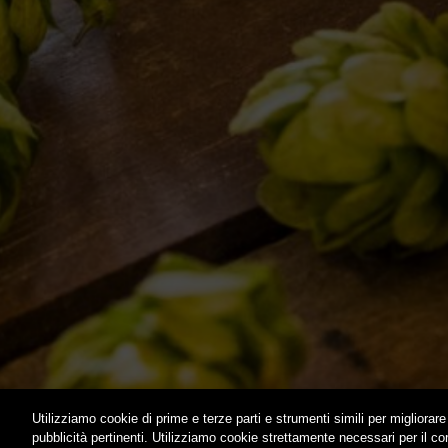
LA MISSION
STAGIONA
DICONO DI NOI | RASSEGNA STAMPA BIRRA DEL
BIZZARRE
BORGO
QUOTIDIA
ACQUISTA
C’ERA UN
LOST & F
HOME
CONTATTI
Utilizziamo cookie di prime e terze parti e strumenti simili per migliorare 
pubblicità pertinenti. Utilizziamo cookie strettamente necessari per il c