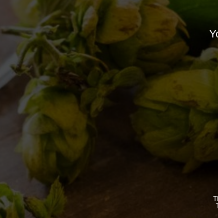
Per la sete delle sette, beviti una 7!
Yo
Novità in birrificio
By
Borghigiano
16/05/2012
2 di Commenti
IL BIRRIFICIO
LE BIRR
T
LA STORIA
CLASSICH