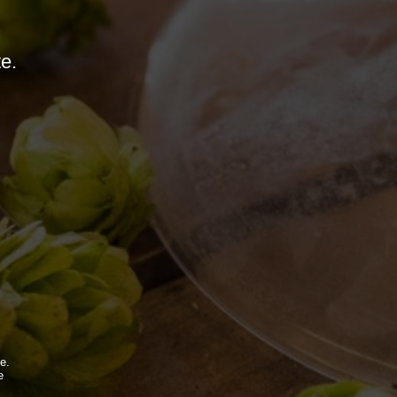
te.
MONDO BDB
e.
e
BLOG
.