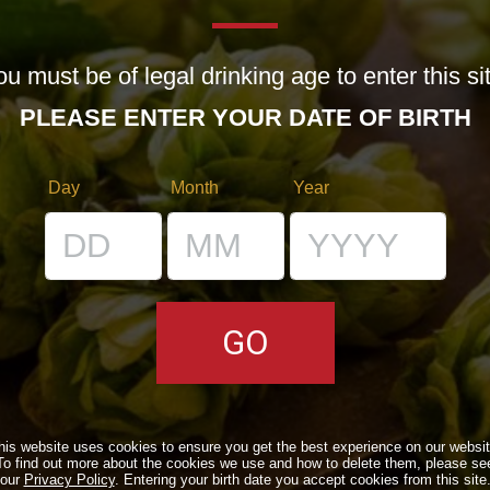
u must be of legal drinking age to enter this si
PLEASE ENTER YOUR DATE OF BIRTH
Day
Month
Year
E
I LOCALI
his website uses cookies to ensure you get the best experience on our websit
To find out more about the cookies we use and how to delete them, please se
E
IL BANCONE
our
Privacy Policy
. Entering your birth date you accept cookies from this site