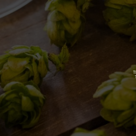
IL BIRRIFICIO
LE BIRR
LA STORIA
CLASSICH
LA MISSION
STAGIONA
DICONO DI NOI | RASSEGNA STAMPA BIRRA DEL
BIZZARRE
BORGO
QUOTIDIA
ACQUISTA
T
C’ERA UN
LOST & F
HOME
CONTATTI