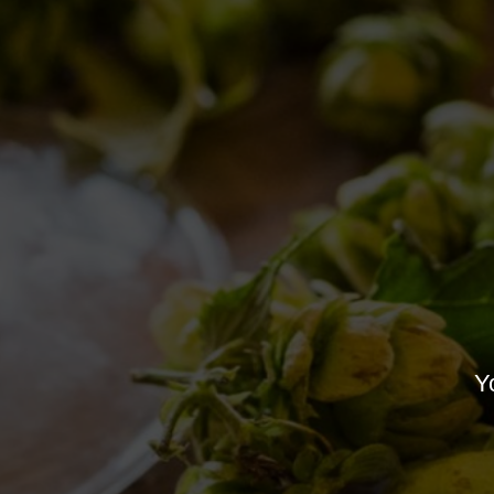
Pene d’Amore? Bevi che ti passa!
Novità in birrificio
By
Borghigiano
11/02/2013
Lascia un commento
Yo