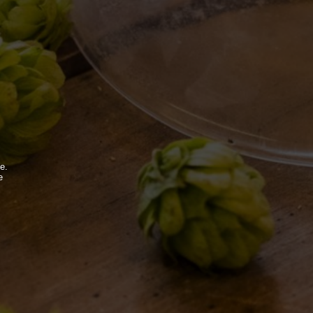
MONDO BDB
BLOG
ISPIRAZIONI
EVENTI & COLLABORAZIONI
e.
e
.
FOLLOW US
Find us on: