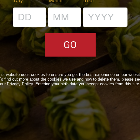
Day
Month
Year
E
I LOCALI
E
IL BANCONE
LI
NE
 BDB ONLINE
his website uses cookies to ensure you get the best experience on our websit
To find out more about the cookies we use and how to delete them, please se
our
Privacy Policy
. Entering your birth date you accept cookies from this site
A VOLTA…
OUND
NEWSLETTER
SUBSCRIBE