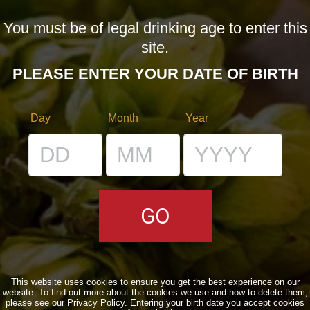
You must be of legal drinking age to enter this
LE BIRRE
site.
CLASSICHE
PLEASE ENTER YOUR DATE OF BIRTH
STAGIONALI
BIZZARRE
Day
Month
Year
QUOTIDIANE
ACQUISTA BDB ONLINE
C’ERA UNA VOLTA…
LOST & FOUND
I LOCALI
This website uses cookies to ensure you get the best experience on our
website. To find out more about the cookies we use and how to delete them,
IL BANCONE
please see our
Privacy Policy
. Entering your birth date you accept cookies