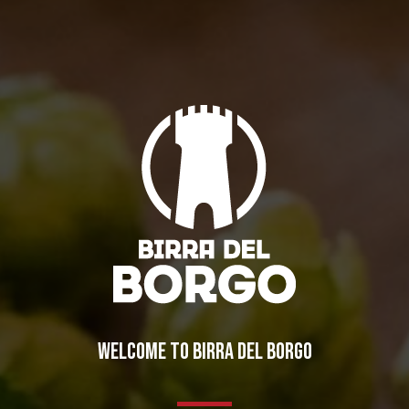
Un tranquillo week end di birra (e paura) a Roma!
Notizie
By
Borghigiano
19/12/2012
Lascia un commento
IL BIRRIFICIO
LA STORIA
WELCOME TO BIRRA DEL BORGO
LA MISSION
DICONO DI NOI | RASSEGNA STAMPA BIRRA DEL BORGO