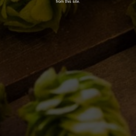
from this site.
MONDO BDB
BLOG
ISPIRAZIONI
EVENTI & COLLABORAZIONI
HOME
CONTATTI
NEWSLETTER