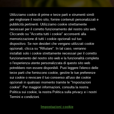
SUBSCRIBE
Utilizziamo cookie di prime e terze parti e strumenti simili
per migliorare il nostro sito, fornire contenuti personalizzati e
pubblicità pertinenti. Utilizziamo cookie strettamente
FOLLOW US
necessari per il corretto funzionamento del nostro sito web.
Cliccando su "Accetta tutti i cookie" acconsenti alla
memorizzazione di tutti i cookie opzionali sul tuo
Find us on:
dispositivo. Se non desideri che vengano utilizzati cookie
opzionali, clicca su "Rifiutare". In tal caso, verranno
installati solo i cookie strettamente necessari per il corretto
funzionamento del nostro sito web e la funzionalità completa
o l'esperienza utente personalizzata di questo sito web
potrebbero non essere disponibili. Puoi leggere l'elenco delle
Non condividere i contenuti con i minori
terze parti che forniscono cookie, gestire le tue preferenze
sui cookie o revocare il tuo consenso all'uso dei cookie
opzionali in qualsiasi momento tramite le "Impostazioni
cookie". Per maggiori informazioni, consulta la nostra
Politica sui cookie, la nostra Politica sulla privacy e i nostri
Termini e condizioni.
® Birra del Borgo S.r.l. Società Unipersonale - Via Basento n. 37 -
Impostazioni cookie
00198 Roma | Tel. +39 0746 31287 | info@birradelborgo.it | P.Iva: