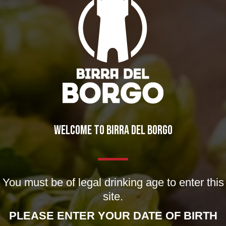
IL BIRRIFICIO
LA STORIA
LA MISSION
DICONO DI NOI | RASSEGNA STAMPA BIRRA DEL BORGO
LE BIRRE
WELCOME TO BIRRA DEL BORGO
CLASSICHE
STAGIONALI
BIZZARRE
You must be of legal drinking age to enter this
QUOTIDIANE
site.
ACQUISTA BDB ONLINE
PLEASE ENTER YOUR DATE OF BIRTH