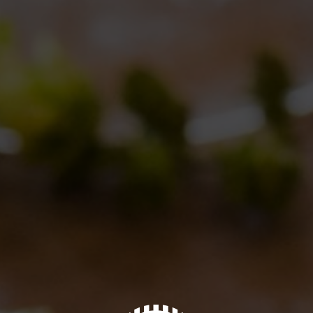
La Taberna di Palestrina è il primo locale ufficiale Birra
del Borgo
Eventi
By
Borghigiano
06/05/2011
Lascia un commento