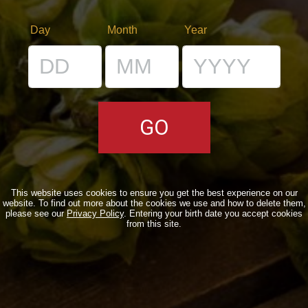
C’ERA UNA VOLTA…
Day
Month
Year
LOST & FOUND
I LOCALI
IL BANCONE
MONDO BDB
BLOG
This website uses cookies to ensure you get the best experience on our
website. To find out more about the cookies we use and how to delete them,
please see our
Privacy Policy
. Entering your birth date you accept cookies
from this site.
ISPIRAZIONI
EVENTI & COLLABORAZIONI