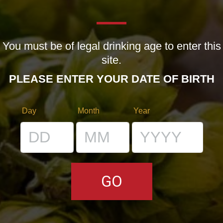
LA STORIA
LA MISSION
DICONO DI NOI | RASSEGNA STAMPA BIRRA DEL BORGO
You must be of legal drinking age to enter this
site.
LE BIRRE
PLEASE ENTER YOUR DATE OF BIRTH
CLASSICHE
Day
Month
Year
STAGIONALI
BIZZARRE
QUOTIDIANE
ACQUISTA BDB ONLINE
C’ERA UNA VOLTA…
LOST & FOUND