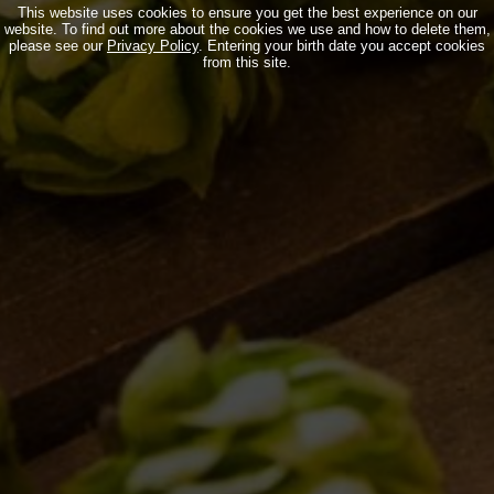
This website uses cookies to ensure you get the best experience on our
website. To find out more about the cookies we use and how to delete them,
I LOCALI
please see our
Privacy Policy
. Entering your birth date you accept cookies
from this site.
IL BANCONE
MONDO BDB
BLOG
ISPIRAZIONI
EVENTI & COLLABORAZIONI
HOME
CONTATTI