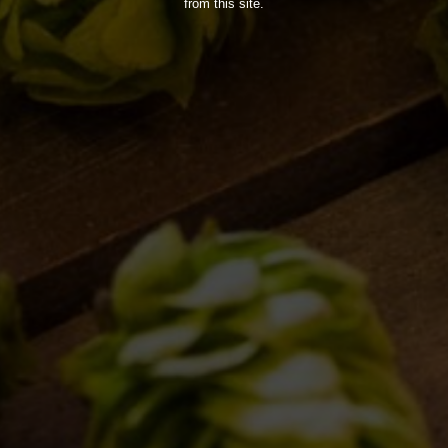
from this site.
MONDO BDB
BLOG
ISPIRAZIONI
EVENTI & COLLABORAZIONI
HOME
CONTATTI
NEWSLETTER