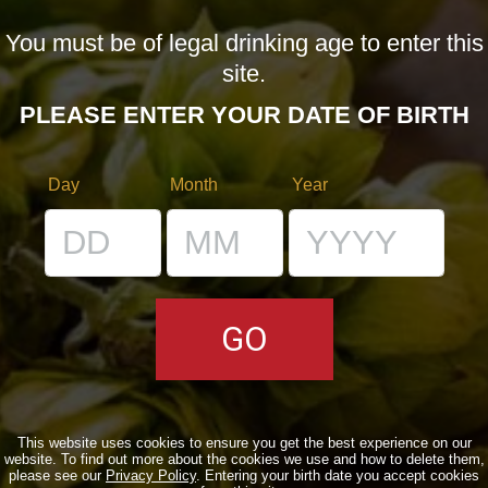
You must be of legal drinking age to enter this
LE BIRRE
site.
CLASSICHE
PLEASE ENTER YOUR DATE OF BIRTH
STAGIONALI
BIZZARRE
Day
Month
Year
QUOTIDIANE
ACQUISTA BDB ONLINE
C’ERA UNA VOLTA…
LOST & FOUND
I LOCALI
This website uses cookies to ensure you get the best experience on our
website. To find out more about the cookies we use and how to delete them,
IL BANCONE
please see our
Privacy Policy
. Entering your birth date you accept cookies