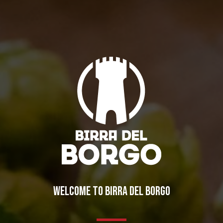
Sushi e birra: una degustazione da non perdere!
Eventi
By
Borghigiano
24/03/2011
3 di Commenti
IL BIRRIFICIO
LA STORIA
WELCOME TO BIRRA DEL BORGO
LA MISSION
DICONO DI NOI | RASSEGNA STAMPA BIRRA DEL BORGO