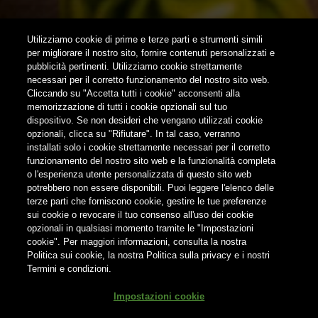
SUBSCRIBE
Utilizziamo cookie di prime e terze parti e strumenti simili
per migliorare il nostro sito, fornire contenuti personalizzati e
pubblicità pertinenti. Utilizziamo cookie strettamente
FOLLOW US
necessari per il corretto funzionamento del nostro sito web.
Cliccando su "Accetta tutti i cookie" acconsenti alla
memorizzazione di tutti i cookie opzionali sul tuo
Find us on:
dispositivo. Se non desideri che vengano utilizzati cookie
opzionali, clicca su "Rifiutare". In tal caso, verranno
installati solo i cookie strettamente necessari per il corretto
funzionamento del nostro sito web e la funzionalità completa
o l'esperienza utente personalizzata di questo sito web
potrebbero non essere disponibili. Puoi leggere l'elenco delle
terze parti che forniscono cookie, gestire le tue preferenze
Non condividere i contenuti con i minori
sui cookie o revocare il tuo consenso all'uso dei cookie
opzionali in qualsiasi momento tramite le "Impostazioni
cookie". Per maggiori informazioni, consulta la nostra
Politica sui cookie, la nostra Politica sulla privacy e i nostri
Termini e condizioni.
® Birra del Borgo S.r.l. Società Unipersonale - Via Basento n. 37 -
Impostazioni cookie
00198 Roma | Tel. +39 0746 31287 | info@birradelborgo.it | P.Iva: