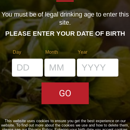
You must be of legal drinking age to enter this
LE BIRRE
site.
CLASSICHE
PLEASE ENTER YOUR DATE OF BIRTH
STAGIONALI
BIZZARRE
Day
Month
Year
QUOTIDIANE
ACQUISTA BDB ONLINE
C’ERA UNA VOLTA…
LOST & FOUND
I LOCALI
This website uses cookies to ensure you get the best experience on our
website. To find out more about the cookies we use and how to delete them,
IL BANCONE
please see our
Privacy Policy
. Entering your birth date you accept cookies