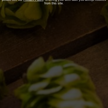
from this site.
MONDO BDB
BLOG
ISPIRAZIONI
EVENTI & COLLABORAZIONI
HOME
CONTATTI
NEWSLETTER