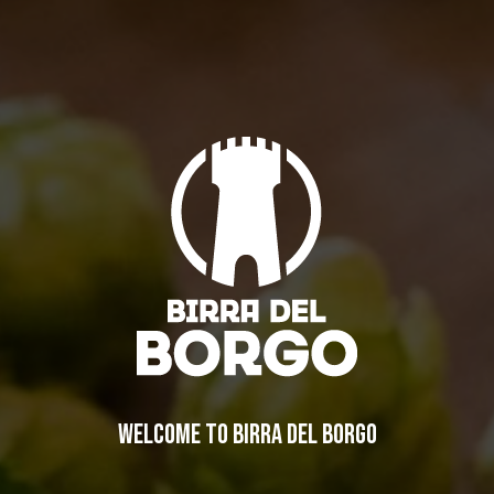
Vi aspettiamo a Cheese!
Eventi
By
Nelson
15/09/2011
Lascia un commento
IL BIRRIFICIO
LA STORIA
WELCOME TO BIRRA DEL BORGO
LA MISSION
DICONO DI NOI | RASSEGNA STAMPA BIRRA DEL BORGO