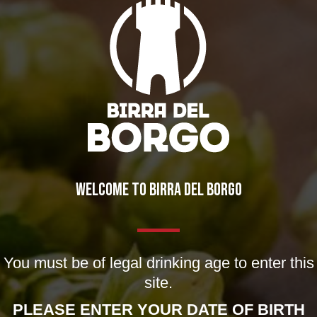
IL BIRRIFICIO
LA STORIA
LA MISSION
DICONO DI NOI | RASSEGNA STAMPA BIRRA DEL BORGO
LE BIRRE
WELCOME TO BIRRA DEL BORGO
CLASSICHE
STAGIONALI
BIZZARRE
You must be of legal drinking age to enter this
QUOTIDIANE
site.
ACQUISTA BDB ONLINE
PLEASE ENTER YOUR DATE OF BIRTH