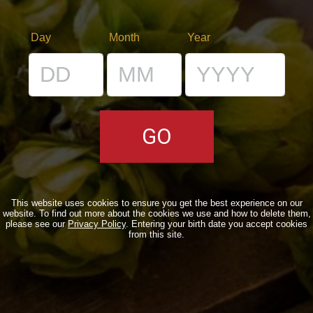
C’ERA UNA VOLTA…
Day
Month
Year
LOST & FOUND
I LOCALI
IL BANCONE
MONDO BDB
BLOG
This website uses cookies to ensure you get the best experience on our
website. To find out more about the cookies we use and how to delete them,
please see our
Privacy Policy
. Entering your birth date you accept cookies
ISPIRAZIONI
from this site.
EVENTI & COLLABORAZIONI