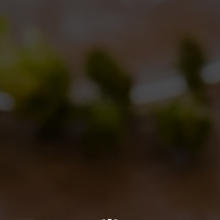
Gita al Dogfish Head
Collaborazioni
,
Eventi
,
Notizie
By
Nelson
13/04/2012
Lascia un commento