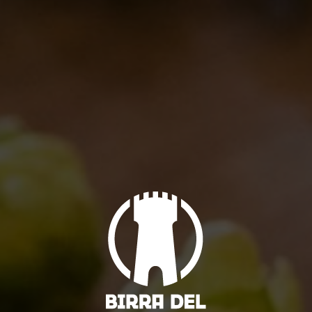
Merenda Vintage a Firenze!
Eventi
,
Notizie
By
Borghigiano
10/09/2012
1 Comment