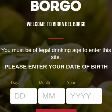
WELCOME TO BIRRA DEL BORGO
IL BIRRIFICIO
You must be of legal drinking age to enter this
LA STORIA
site.
LA MISSION
PLEASE ENTER YOUR DATE OF BIRTH
DICONO DI NOI | RASSEGNA STAMPA BIRRA DEL BORGO
Day
Month
Year
LE BIRRE
CLASSICHE
STAGIONALI