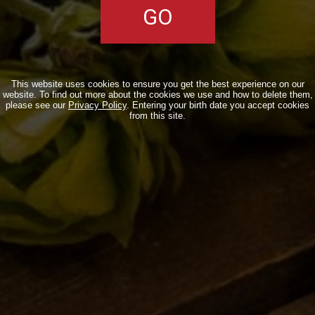
BIZZARRE
QUOTIDIANE
ACQUISTA BDB ONLINE
This website uses cookies to ensure you get the best experience on our
website. To find out more about the cookies we use and how to delete them,
C’ERA UNA VOLTA…
please see our
Privacy Policy
. Entering your birth date you accept cookies
from this site.
LOST & FOUND
I LOCALI
IL BANCONE
MONDO BDB
BLOG