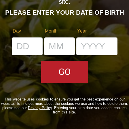
site.
BIZZARRE
PLEASE ENTER YOUR DATE OF BIRTH
QUOTIDIANE
ACQUISTA BDB ONLINE
Day
Month
Year
C’ERA UNA VOLTA…
LOST & FOUND
I LOCALI
IL BANCONE
This website uses cookies to ensure you get the best experience on our
website. To find out more about the cookies we use and how to delete them,
MONDO BDB
please see our
Privacy Policy
. Entering your birth date you accept cookies
from this site.
BLOG