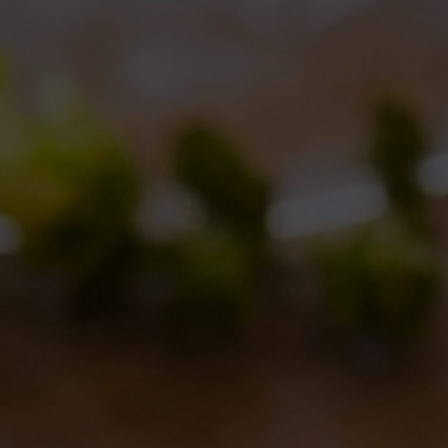
Vinitaly e Birra in Bo
Notizie
By
Borghigiano
05/04/2014
Lascia un commento