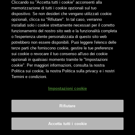
Cliccando su "Accetta tutti i cookie" acconsenti alla
memorizzazione di tutti i cookie opzionali sul tuo
Find us on:
dispositivo. Se non desideri che vengano utilizzati cookie
opzionali, clicca su "Rifiutare". In tal caso, verranno
installati solo i cookie strettamente necessari per il corretto
funzionamento del nostro sito web e la funzionalità completa
o l'esperienza utente personalizzata di questo sito web
potrebbero non essere disponibili. Puoi leggere l'elenco delle
terze parti che forniscono cookie, gestire le tue preferenze
Non condividere i contenuti con i minori
sui cookie o revocare il tuo consenso all'uso dei cookie
opzionali in qualsiasi momento tramite le "Impostazioni
cookie". Per maggiori informazioni, consulta la nostra
Politica sui cookie, la nostra Politica sulla privacy e i nostri
Termini e condizioni.
® Birra del Borgo S.r.l. Società Unipersonale - Via Basento n. 37 -
Impostazioni cookie
00198 Roma | Tel. +39 0746 31287 | info@birradelborgo.it | P.Iva:
01503350702
Rifiutare
Bevi Responsabilmente
|
Privacy Policy
|
Cookie Policy
|
Terms &
Conditions
|
Credits
Impostazioni cookie
Accetta tutti i cookie
PRENOTA ORA
PRENOTA ORA