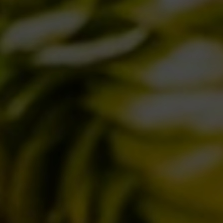
LE BIRRE
CLASSICHE
STAGIONALI
BIZZARRE
QUOTIDIANE
ACQUISTA BDB ONLINE
C’ERA UNA VOLTA…
LOST & FOUND
I LOCALI
IL BANCONE