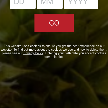
CATEGORIE
Collaborazioni
(59)
Collerosso
(23)
Eventi
(155)
Locali
(17)
This website uses cookies to ensure you get the best experience on our
website. To find out more about the cookies we use and how to delete them,
please see our
Privacy Policy
. Entering your birth date you accept cookies
Notizie
(178)
from this site.
Novità in birrificio
(107)
ARTICOLI RECENTI
Torna l’Oyster Day il 14 Marzo 2026!