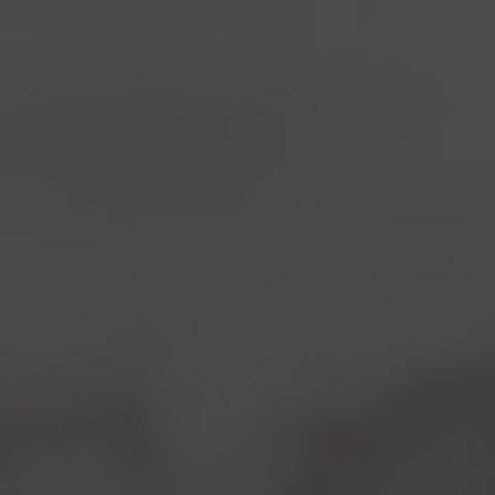
Settimana ricca di appuntamenti per Birra del Borgo!
Da Domenica 6 Aprile a Mercoledì 9 Aprile ci
troverete al Vinitaly di Verona e da venerdì 11 a
Domenica 13 ci troverete a Bologna per Birra in Bo.
Al Vinitaly saremo presenti nel padiglione
Sol&Agrifood presso lo stand 33U.
Ora possiamo svelarlo, Bikki era solo un pesce
d’aprile! Quindi lunedì non ci sarà nessuna
presentazione
ma potete passare ad assaggiare
la nuovissima Caos 2012 prodotta con Malvasia e
tutto il procedimento del metodo classico.