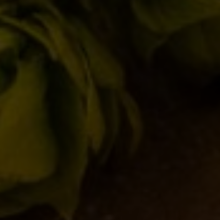
17/02/2026
Birra del Borgo x Lucca Comics & Games
2025
28/10/2025
Birra del Borgo a Sanremo: Musica, Cultura
e Nuove Connessioni
21/02/2025
Birra del Borgo Lager: Tradizione Italiana e
Innovazione nel Bicchiere
17/01/2025
L’acqua: Un elemento critico nella
produzione della birra
28/11/2024
Il Mondo Invisibile dei Lieviti: L’Anima di
Birra del Borgo