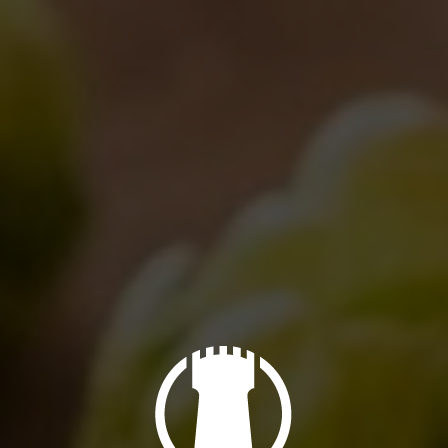
Il tuo indirizzo email non verrà pubblicato. I campi obbligatori sono
contrassegnati
*
Commento
Nome *
Email *