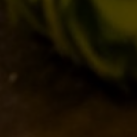
MONDO BDB
BLOG
ISPIRAZIONI
EVENTI & COLLABORAZIONI
HOME
CONTATTI
NEWSLETTER