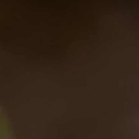
Birra del Borgo x Lucca Comics &
Games 2025
28/10/2025
Birra del Borgo a Sanremo: Musica,
Cultura e Nuove Connessioni
21/02/2025
Birra del Borgo Lager: Tradizione
Italiana e Innovazione nel Bicchiere
17/01/2025
LASCIA UN COMMENTO