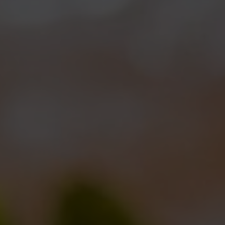
A Birra in Bo, invece, saremo presenti con una
selezione di 5 birre alla spina:
Reale
Reale Extra
My Antonia
Duchessa
Ducale
Cortigiana
Vi aspettiamo!!!
Condividi questo post