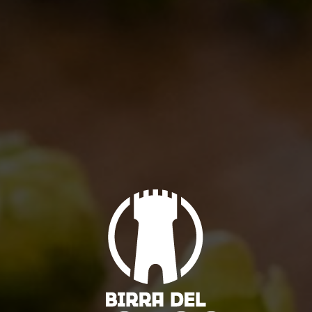
Beer Business Management – Birra del Borgo & Giunti
Academy
Notizie
By
Bdb
04/07/2019
Lascia un commento