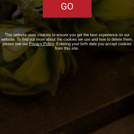
BIZZARRE
QUOTIDIANE
ACQUISTA BDB ONLINE
This website uses cookies to ensure you get the best experience on our
website. To find out more about the cookies we use and how to delete them,
C’ERA UNA VOLTA…
please see our
Privacy Policy
. Entering your birth date you accept cookies
from this site.
LOST & FOUND
I LOCALI
IL BANCONE
MONDO BDB
BLOG