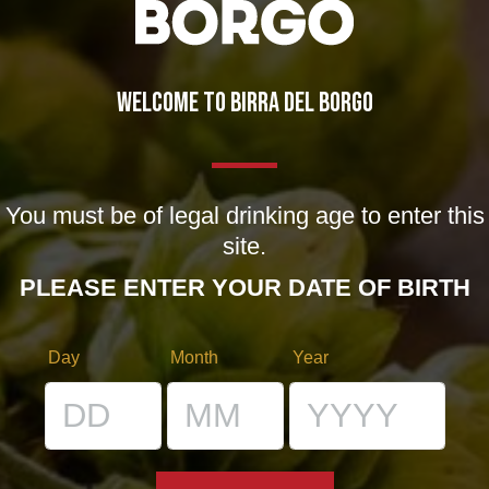
WELCOME TO BIRRA DEL BORGO
IL BIRRIFICIO
You must be of legal drinking age to enter this
LA STORIA
site.
LA MISSION
PLEASE ENTER YOUR DATE OF BIRTH
DICONO DI NOI | RASSEGNA STAMPA BIRRA DEL BORGO
Day
Month
Year
LE BIRRE
CLASSICHE
STAGIONALI