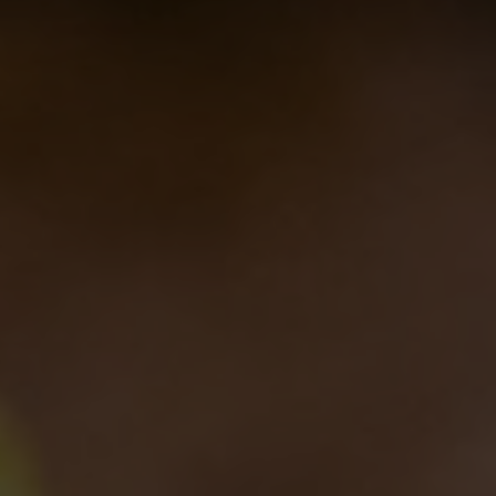
Alla Birra del Borgo siamo più aperti che mai!
Eventi
,
Notizie
11/02/2011
Aggiornamenti sulla Birra del Borgo alla Settimana della