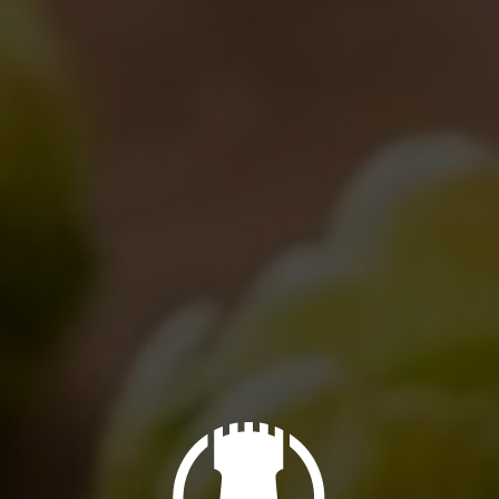
Birra Artigianale
Eventi
08/02/2011
La Birra del Borgo alla Settimana della Birra Artigianale
Eventi
31/01/2011