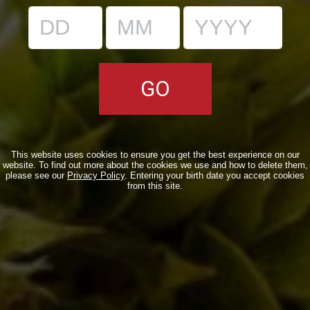
Birra del Borgo all’evento Don’t worry, beer happy
This website uses cookies to ensure you get the best experience on our
Eventi
13/01/2011
website. To find out more about the cookies we use and how to delete them,
please see our
Privacy Policy
. Entering your birth date you accept cookies
from this site.