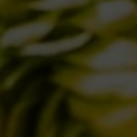
DICONO DI NOI | RASSEGNA STAMPA BIRRA DEL BORGO
LE BIRRE
CLASSICHE
STAGIONALI
BIZZARRE
QUOTIDIANE
ACQUISTA BDB ONLINE
C’ERA UNA VOLTA…
LOST & FOUND
I LOCALI