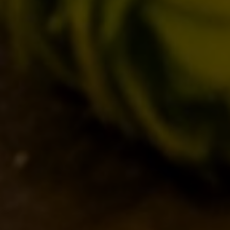
IL BANCONE
MONDO BDB
BLOG
ISPIRAZIONI
EVENTI & COLLABORAZIONI
HOME
CONTATTI