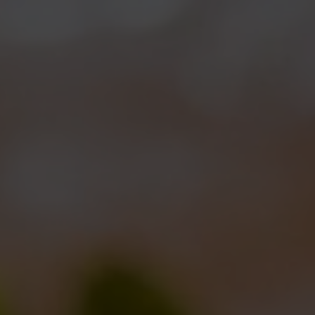
Vi aspettiamo a Taste
Eventi
10/03/2011
Ci si vede a Rimini, ma senza pinne e boccaglio