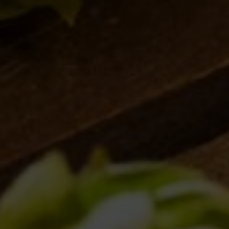
Jingle Beers: birre in festa a Roseto degli Abruzzi
Eventi
16/12/2010
1
…
7
8
9
10
11
IL BIRRIFICIO
LA STORIA
LA MISSION