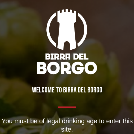
IL BIRRIFICIO
LA STORIA
LA MISSION
DICONO DI NOI | RASSEGNA STAMPA BIRRA DEL BORGO
WELCOME TO BIRRA DEL BORGO
LE BIRRE
CLASSICHE
STAGIONALI
You must be of legal drinking age to enter this
site.
BIZZARRE