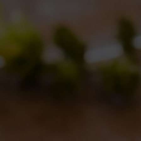
Ancora eventi con la Birra del Borgo
Eventi
By
Borghigiano
26/07/2011
Lascia un commento