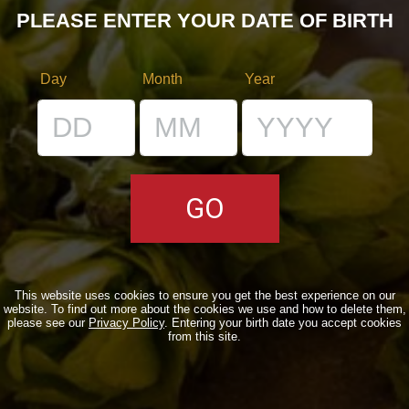
PLEASE ENTER YOUR DATE OF BIRTH
QUOTIDIANE
ACQUISTA BDB ONLINE
Day
Month
Year
C’ERA UNA VOLTA…
LOST & FOUND
I LOCALI
IL BANCONE
MONDO BDB
This website uses cookies to ensure you get the best experience on our
website. To find out more about the cookies we use and how to delete them,
please see our
Privacy Policy
. Entering your birth date you accept cookies
BLOG
from this site.
ISPIRAZIONI