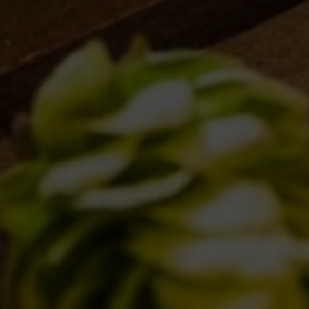
QUOTIDIANE
ACQUISTA BDB ONLINE
C’ERA UNA VOLTA…
LOST & FOUND
I LOCALI
IL BANCONE
MONDO BDB
BLOG
ISPIRAZIONI
EVENTI & COLLABORAZIONI