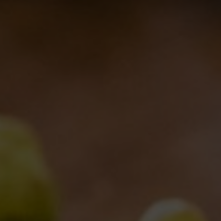
Caccia al lievito
Notizie
By
Nelson
27/12/2011
1 Comment