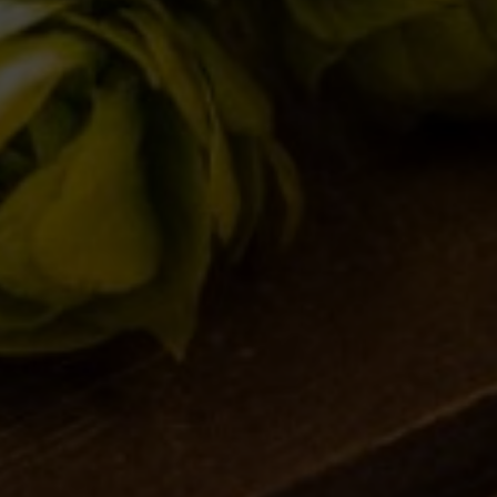
IL BIRRIFICIO
LA STORIA
LA MISSION
DICONO DI NOI | RASSEGNA STAMPA BIRRA DEL BORGO
LE BIRRE
CLASSICHE
STAGIONALI
BIZZARRE