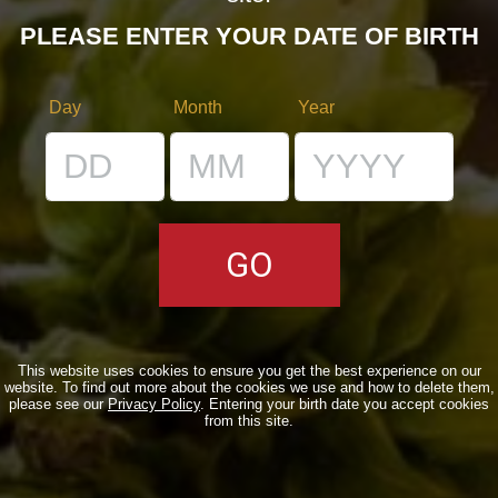
PLEASE ENTER YOUR DATE OF BIRTH
Day
Month
Year
Maledetto di un lievito! Il progetto raccontato da Andrea
(parte I)
Notizie
,
Novità in birrificio
By
Borghigiano
05/07/2011
Lascia un commento
This website uses cookies to ensure you get the best experience on our
website. To find out more about the cookies we use and how to delete them,
please see our
Privacy Policy
. Entering your birth date you accept cookies
from this site.