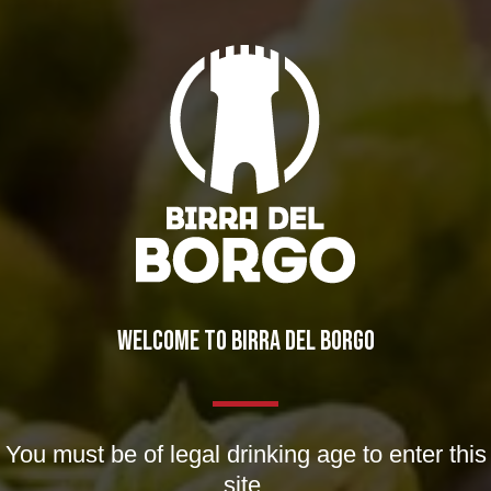
Maledetto di un lievito! Il progetto raccontato da Andrea
(parte II)
Notizie
,
Novità in birrificio
By
Borghigiano
07/07/2011
Lascia un commento
WELCOME TO BIRRA DEL BORGO
You must be of legal drinking age to enter this
site.