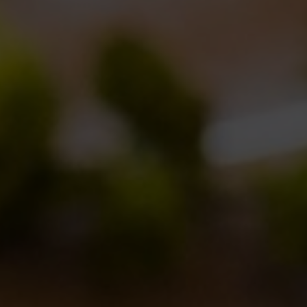
Nome in codice: vespa
Novità in birrificio
By
Borghigiano
28/12/2012
1 Comment