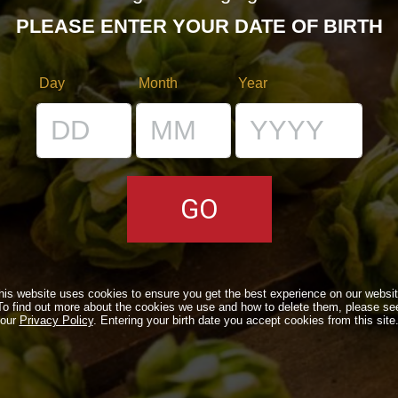
PLEASE ENTER YOUR DATE OF BIRTH
Day
Month
Year
E
I LOCALI
E
IL BANCONE
LI
his website uses cookies to ensure you get the best experience on our websit
To find out more about the cookies we use and how to delete them, please se
our
Privacy Policy
. Entering your birth date you accept cookies from this site
NE
 BDB ONLINE