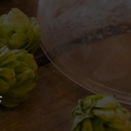
MONDO BDB
BLOG
ISPIRAZIONI
e.
e
EVENTI & COLLABORAZIONI
.