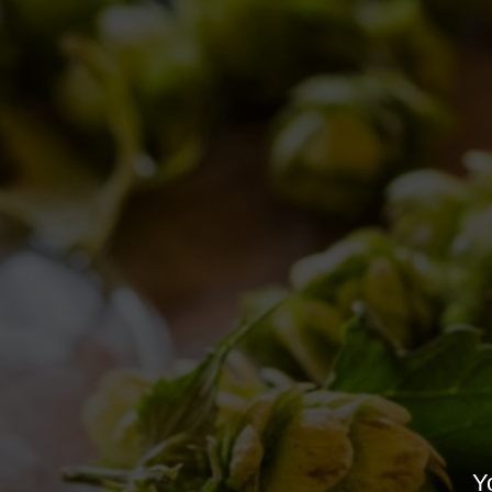
MILANO GOLOSA
Collaborazioni
,
Eventi
By
Birra del Borgo
11/10/2018
Lascia un commento
Yo