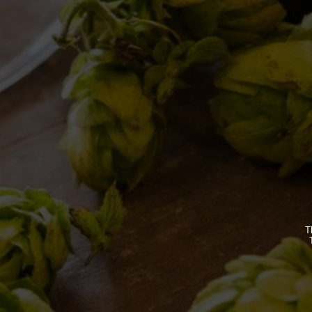
IL BIRRIFICIO
LE BIRR
LA STORIA
CLASSICH
LA MISSION
STAGIONA
T
DICONO DI NOI | RASSEGNA STAMPA BIRRA DEL
BIZZARRE
BORGO
QUOTIDIA
ACQUISTA