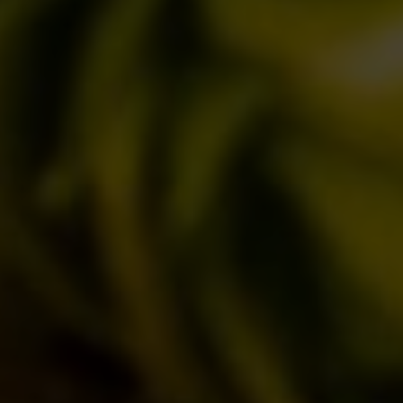
IL BIRRIFICIO
LA STORIA
LA MISSION
DICONO DI NOI | RASSEGNA STAMPA BIRRA DEL BORGO
LE BIRRE
CLASSICHE
STAGIONALI
BIZZARRE
QUOTIDIANE
ACQUISTA BDB ONLINE