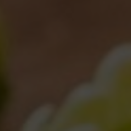
Buone Feste da Birra del Borgo!
Notizie
27/12/2013
Meet The Brewers & Winter Pub! Sabato 21 Dicembre