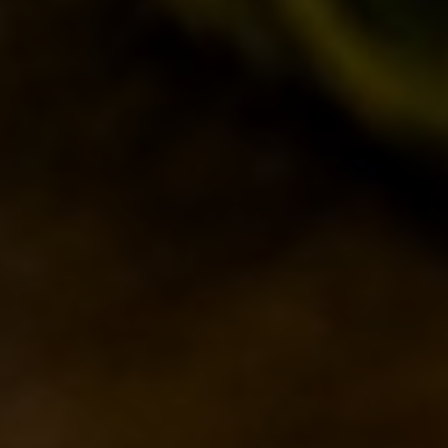
C’ERA UNA VOLTA…
LOST & FOUND
I LOCALI
IL BANCONE
MONDO BDB
BLOG
ISPIRAZIONI
EVENTI & COLLABORAZIONI
HOME
CONTATTI