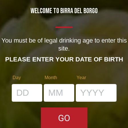
WELCOME TO BIRRA DEL BORGO
You must be of legal drinking age to enter this
site.
PLEASE ENTER YOUR DATE OF BIRTH
Small is beautiful!
Notizie
,
Novità in birrificio
29/11/2013
Day
Month
Year