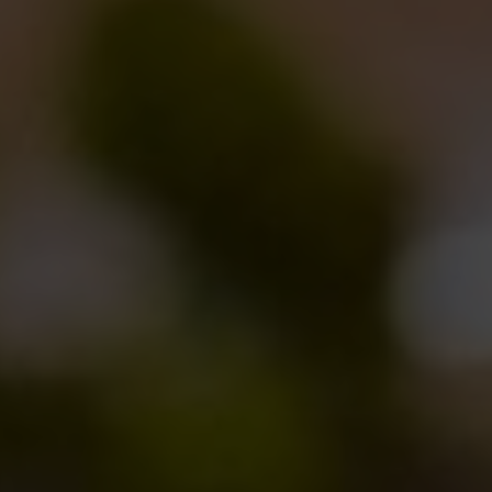
Oyster Day 2014 !
Eventi
,
Novità in birrificio
24/01/2014