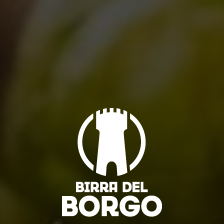
Eventi
,
Notizie
,
Novità in birrificio
19/12/2013