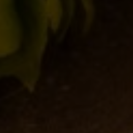
Notizie
31/10/2013
I giorni dell’ IPA 2013
Collaborazioni
,
Eventi
,
Notizie
,
Novità in birrificio
23/10/2013