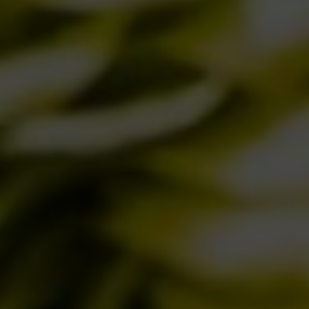
Salva la tua birra! Firma la petizione !
Notizie
11/10/2013
1
…
7
8
9
10
11
…
23