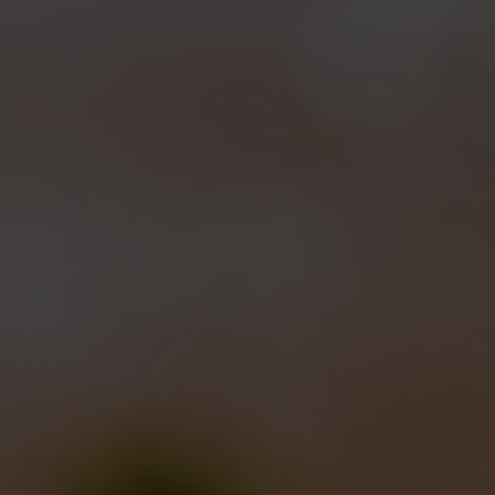
And the winner is…
Notizie
12/02/2014