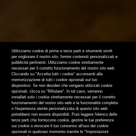
NEWSLETTER
SUBSCRIBE
Utilizziamo cookie di prime e terze parti e strumenti simili
per migliorare il nostro sito, fornire contenuti personalizzati e
pubblicità pertinenti. Utilizziamo cookie strettamente
FOLLOW US
necessari per il corretto funzionamento del nostro sito web.
Cliccando su "Accetta tutti i cookie" acconsenti alla
memorizzazione di tutti i cookie opzionali sul tuo
Find us on:
dispositivo. Se non desideri che vengano utilizzati cookie
opzionali, clicca su "Rifiutare". In tal caso, verranno
installati solo i cookie strettamente necessari per il corretto
funzionamento del nostro sito web e la funzionalità completa
o l'esperienza utente personalizzata di questo sito web
potrebbero non essere disponibili. Puoi leggere l'elenco delle
terze parti che forniscono cookie, gestire le tue preferenze
Non condividere i contenuti con i minori
sui cookie o revocare il tuo consenso all'uso dei cookie
opzionali in qualsiasi momento tramite le "Impostazioni