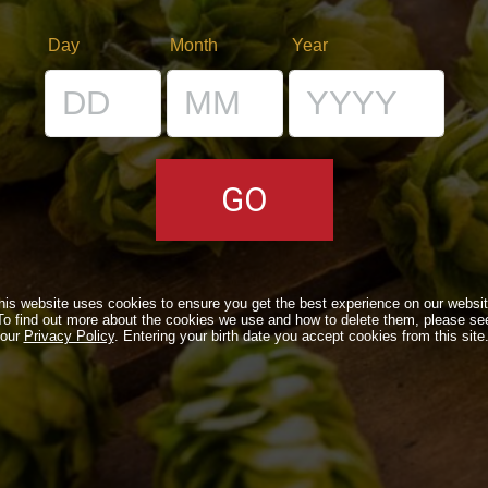
Day
Month
Year
E
I LOCALI
E
IL BANCONE
LI
NE
his website uses cookies to ensure you get the best experience on our websit
To find out more about the cookies we use and how to delete them, please se
our
Privacy Policy
. Entering your birth date you accept cookies from this site
 BDB ONLINE
A VOLTA…
OUND