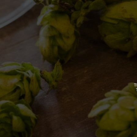
IL BIRRIFICIO
LE BIRR
LA STORIA
CLASSICH
LA MISSION
STAGIONA
DICONO DI NOI | RASSEGNA STAMPA BIRRA DEL
BIZZARRE
BORGO
QUOTIDIA
T
ACQUISTA
C’ERA UN
LOST & F