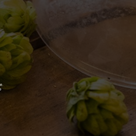
MONDO BDB
BLOG
ISPIRAZIONI
EVENTI & COLLABORAZIONI
e.
e
.