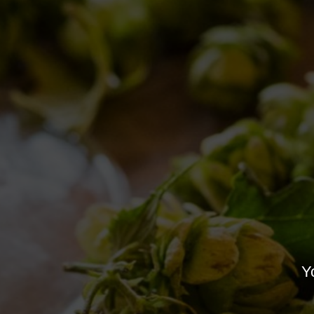
Duchessa e Reale a Omnivore!
Notizie
By
Borghigiano
25/03/2013
Lascia un commento
Yo