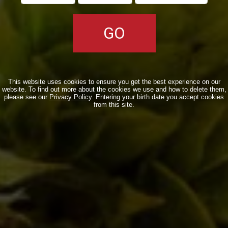
Salva il mio nome, email e sito web in questo browser
per la prossima volta che commento.
cancella il modulo
Post comment
This website uses cookies to ensure you get the best experience on our
website. To find out more about the cookies we use and how to delete them,
please see our
Privacy Policy
. Entering your birth date you accept cookies
from this site.
SEARCH
CATEGORIE