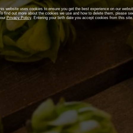
his website uses cookies to ensure you get the best experience on our websit
To find out more about the cookies we use and how to delete them, please se
our
Privacy Policy
. Entering your birth date you accept cookies from this site
OYSTE
LE BIZZARRE DI MILANO
Notizi
Collaborazioni
,
Eventi
,
Notizie
,
Novità in birrificio
02/11/2016
1
…
3
4
5
6
7
…
23