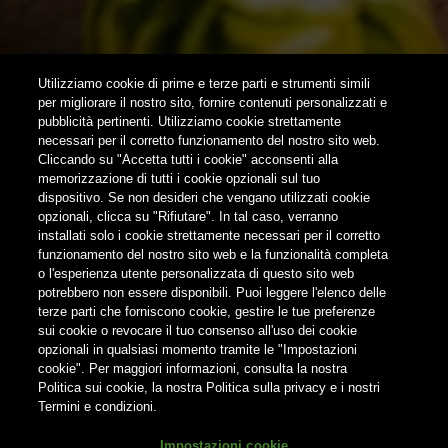
SUBSCRIBE
Utilizziamo cookie di prime e terze parti e strumenti simili
per migliorare il nostro sito, fornire contenuti personalizzati e
pubblicità pertinenti. Utilizziamo cookie strettamente
FOLLOW US
necessari per il corretto funzionamento del nostro sito web.
Cliccando su "Accetta tutti i cookie" acconsenti alla
memorizzazione di tutti i cookie opzionali sul tuo
Find us on:
dispositivo. Se non desideri che vengano utilizzati cookie
opzionali, clicca su "Rifiutare". In tal caso, verranno
installati solo i cookie strettamente necessari per il corretto
funzionamento del nostro sito web e la funzionalità completa
o l'esperienza utente personalizzata di questo sito web
potrebbero non essere disponibili. Puoi leggere l'elenco delle
Do not share contents with minors
terze parti che forniscono cookie, gestire le tue preferenze
sui cookie o revocare il tuo consenso all'uso dei cookie
opzionali in qualsiasi momento tramite le "Impostazioni
cookie". Per maggiori informazioni, consulta la nostra
Politica sui cookie, la nostra Politica sulla privacy e i nostri
Termini e condizioni.
® Birra del Borgo S.r.l. Società Unipersonale - Via Basento n. 37 -
Impostazioni cookie