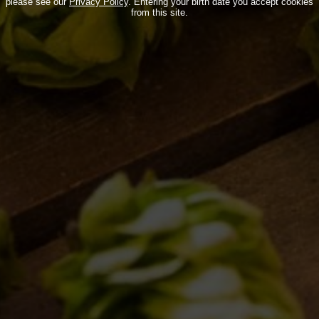
please see our
Privacy Policy
. Entering your birth date you accept cookies
from this site.
BDB WORLD
BLOG
INSPIRATIONS
EVENTS & COLLABORATIONS
HOME
CONTACTS
NEWSLETTER