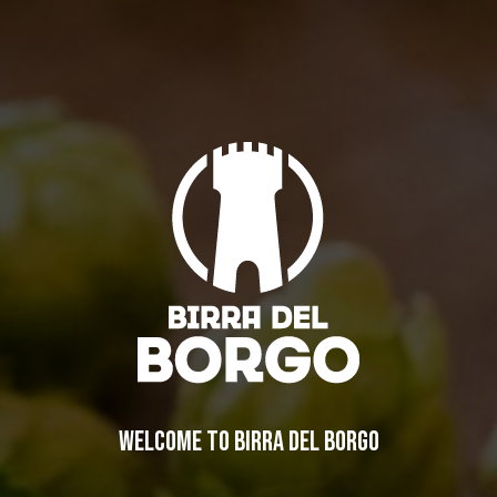
ALL OF THE BIRRA DEL BORGO’S STYLE IN A LAGER THAT IS “SIMPLY
AMAZING”
News
,
Brewery news
By
Birra del Borgo
08/02/2018
Leave a comment
BREWERY
WELCOME TO BIRRA DEL BORGO
STORY