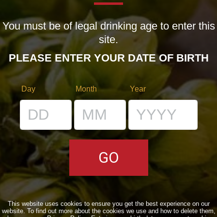
MISSION
You must be of legal drinking age to enter this
OUR BEERS
site.
PLEASE ENTER YOUR DATE OF BIRTH
CLASSICS
SEASONALS
Day
Month
Year
BIZARRES
BUY BDB ONLINE
ONCE UPON A TIME…
LOST & FOUND
VENUES
This website uses cookies to ensure you get the best experience on our
IL BANCONE
website. To find out more about the cookies we use and how to delete them,