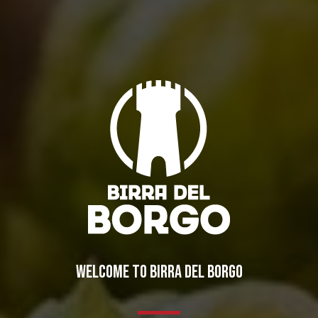
WELCOME TO BIRRA DEL BORGO