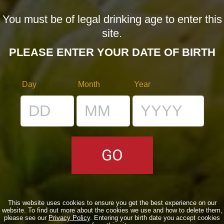
You must be of legal drinking age to enter this
site.
PLEASE ENTER YOUR DATE OF BIRTH
Day
Month
Year
Searching for the lost beer with Leo, Teo e Sam!
Brewery news
,
Collaborations
,
Collaborations
,
Old brewery
Collerosso
,
News
,
News
,
Brewery news
,
Old brewery Collerosso
By
Borghigiano
17/03/2012
1 Comment
This website uses cookies to ensure you get the best experience on our
website. To find out more about the cookies we use and how to delete them,
please see our
Privacy Policy
. Entering your birth date you accept cookies