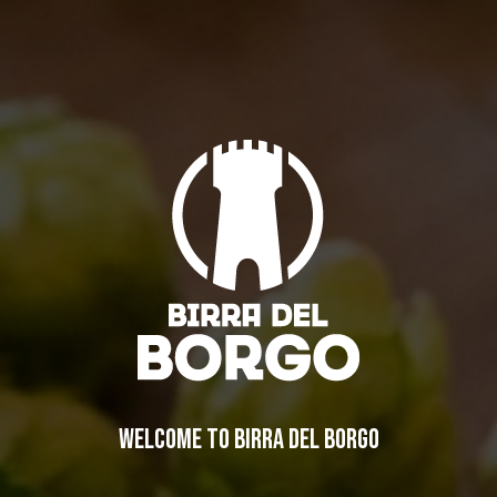
Ladies and gentlemen, the La Zia Ale is here!
Collaborations
,
Collaborations
,
Old brewery Collerosso
,
News
,
News
,
Old brewery Collerosso
By
Nelson
14/02/2012
Leave a comment
BREWERY
WELCOME TO BIRRA DEL BORGO
STORY