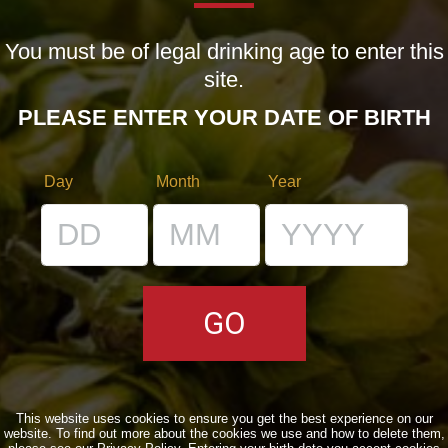
MISSION
You must be of legal drinking age to enter this
OUR BEERS
site.
PLEASE ENTER YOUR DATE OF BIRTH
CLASSICS
SEASONALS
Day
Month
Year
BIZARRES
BUY BDB ONLINE
ONCE UPON A TIME…
LOST & FOUND
VENUES
This website uses cookies to ensure you get the best experience on our
IL BANCONE
website. To find out more about the cookies we use and how to delete them,