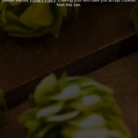
please see our
Privacy Policy
. Entering your birth date you accept cookies
from this site.
BDB WORLD
BLOG
INSPIRATIONS
EVENTS & COLLABORATIONS
HOME
CONTACTS
NEWSLETTER