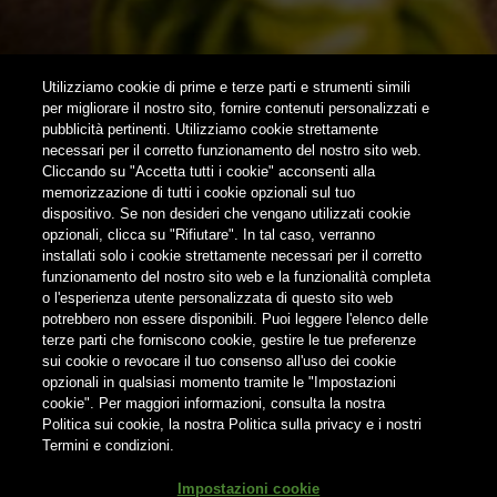
SUBSCRIBE
Utilizziamo cookie di prime e terze parti e strumenti simili
per migliorare il nostro sito, fornire contenuti personalizzati e
pubblicità pertinenti. Utilizziamo cookie strettamente
FOLLOW US
necessari per il corretto funzionamento del nostro sito web.
Cliccando su "Accetta tutti i cookie" acconsenti alla
memorizzazione di tutti i cookie opzionali sul tuo
Find us on:
dispositivo. Se non desideri che vengano utilizzati cookie
opzionali, clicca su "Rifiutare". In tal caso, verranno
installati solo i cookie strettamente necessari per il corretto
funzionamento del nostro sito web e la funzionalità completa
o l'esperienza utente personalizzata di questo sito web
potrebbero non essere disponibili. Puoi leggere l'elenco delle
Do not share contents with minors
terze parti che forniscono cookie, gestire le tue preferenze
sui cookie o revocare il tuo consenso all'uso dei cookie
opzionali in qualsiasi momento tramite le "Impostazioni
cookie". Per maggiori informazioni, consulta la nostra
Politica sui cookie, la nostra Politica sulla privacy e i nostri
Termini e condizioni.
® Birra del Borgo S.r.l. Società Unipersonale - Via Basento n. 37 -
Impostazioni cookie