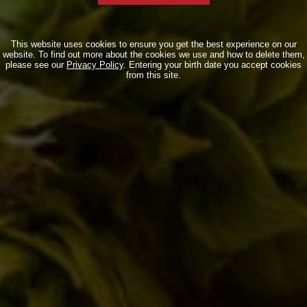
Novità in birrificio
(107)
This website uses cookies to ensure you get the best experience on our
website. To find out more about the cookies we use and how to delete them,
please see our
Privacy Policy
. Entering your birth date you accept cookies
from this site.
ARTICOLI RECENTI
Torna l’Oyster Day il 14 Marzo 2026!
17/02/2026
Birra del Borgo x Lucca Comics & Games
2025
28/10/2025
Birra del Borgo a Sanremo: Musica, Cultura
e Nuove Connessioni
21/02/2025
Birra del Borgo Lager: Tradizione Italiana e