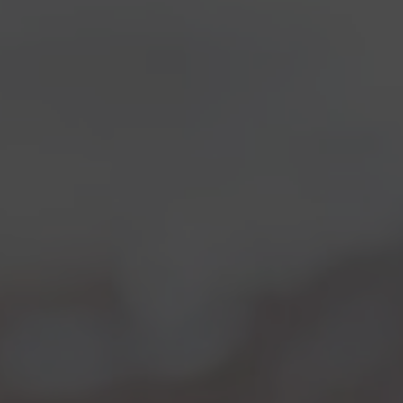
barley wine
dall’impenetrabile color
ebano, per partecipare ad
un nuovo concorso
internazionale, il BIRA –
Beer International
Recognition Awards che si è svolto dal 10 al 12
ottobre a
Tel Aviv
, la cittá più trendy e godereccia di
Israele.
E i fatti ci hanno dato ragione! La
Sedicigradi
ha raccolto un bel po’ di premi, ed
evidentemente è piaciuta parecchio alla giuria
internazionale. Oltre ad aggiudicarsi il
Grand
International Champion Troph
y è stata votata
anche come la
migliore birra italiana in concorso
,
e ha guadagnato la
Double Gold Medal
e il premio
come
Best of Ales
. Noi qui festeggiamo stappando