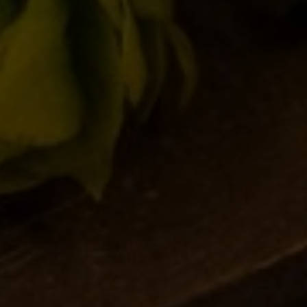
Innovazione nel Bicchiere
17/01/2025
L’acqua: Un elemento critico nella
produzione della birra
28/11/2024
Il Mondo Invisibile dei Lieviti: L’Anima di
Birra del Borgo
30/10/2024