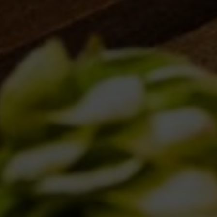
IL BIRRIFICIO
LA STORIA
LA MISSION
DICONO DI NOI | RASSEGNA STAMPA BIRRA DEL BORGO
LE BIRRE
CLASSICHE
STAGIONALI
BIZZARRE
QUOTIDIANE
ACQUISTA BDB ONLINE