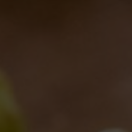
Italiana e Innovazione nel Bicchiere
17/01/2025
LASCIA UN COMMENTO
Il tuo indirizzo email non verrà pubblicato. I campi obbligatori sono
contrassegnati
*
Commento