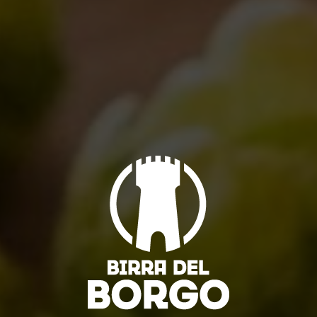
Nome *
Email *
Sito web
Salva il mio nome, email e sito web in questo browser
per la prossima volta che commento.
cancella il modulo
Post comment