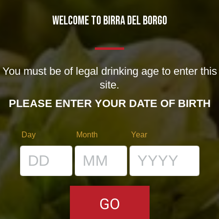
WELCOME TO BIRRA DEL BORGO
SEARCH
You must be of legal drinking age to enter this
site.
PLEASE ENTER YOUR DATE OF BIRTH
CATEGORIE
Day
Month
Year
Collaborazioni
(59)
Collerosso
(23)
Eventi
(155)
Locali
(17)
Notizie
(178)