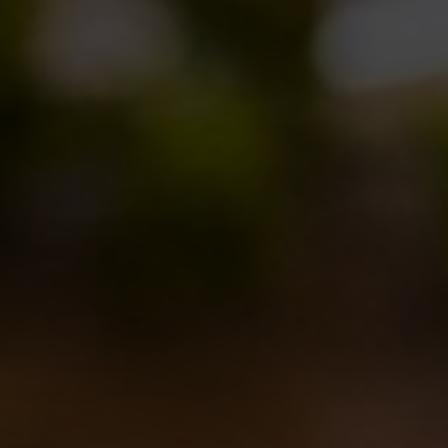
RELATED POSTS
Torna l’Oyster Day il 14 Marzo 2026!
17/02/2026
Birra del Borgo x Lucca Comics &
Games 2025
28/10/2025
Birra del Borgo a Sanremo: Musica,
Cultura e Nuove Connessioni
21/02/2025
Birra del Borgo Lager: Tradizione