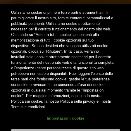
SUBSCRIBE
Utilizziamo cookie di prime e terze parti e strumenti simili
per migliorare il nostro sito, fornire contenuti personalizzati e
pubblicità pertinenti. Utilizziamo cookie strettamente
FOLLOW US
necessari per il corretto funzionamento del nostro sito web.
Cliccando su "Accetta tutti i cookie" acconsenti alla
memorizzazione di tutti i cookie opzionali sul tuo
Find us on:
dispositivo. Se non desideri che vengano utilizzati cookie
opzionali, clicca su "Rifiutare". In tal caso, verranno
installati solo i cookie strettamente necessari per il corretto
funzionamento del nostro sito web e la funzionalità completa
o l'esperienza utente personalizzata di questo sito web
potrebbero non essere disponibili. Puoi leggere l'elenco delle
terze parti che forniscono cookie, gestire le tue preferenze
Non condividere i contenuti con i minori
sui cookie o revocare il tuo consenso all'uso dei cookie
opzionali in qualsiasi momento tramite le "Impostazioni
cookie". Per maggiori informazioni, consulta la nostra
Politica sui cookie, la nostra Politica sulla privacy e i nostri
Termini e condizioni.
® Birra del Borgo S.r.l. Società Unipersonale - Via Basento n. 37 -
Impostazioni cookie
00198 Roma | Tel. +39 0746 31287 | info@birradelborgo.it | P.Iva:
01503350702