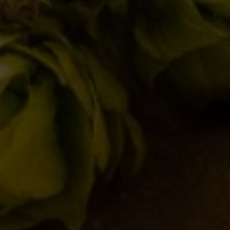
Birra del Borgo Lager: Tradizione Italiana e
Innovazione nel Bicchiere
17/01/2025
L’acqua: Un elemento critico nella
produzione della birra
28/11/2024
Il Mondo Invisibile dei Lieviti: L’Anima di
Birra del Borgo
30/10/2024