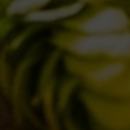
QUOTIDIANE
ACQUISTA BDB ONLINE
C’ERA UNA VOLTA…
LOST & FOUND
I LOCALI
IL BANCONE
MONDO BDB
BLOG
ISPIRAZIONI
EVENTI & COLLABORAZIONI