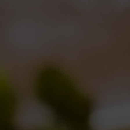
RELATED POSTS
Torna l’Oyster Day il 14 Marzo 2026!
17/02/2026
Birra del Borgo x Lucca Comics &
Games 2025
28/10/2025
Birra del Borgo a Sanremo: Musica,
Cultura e Nuove Connessioni
21/02/2025