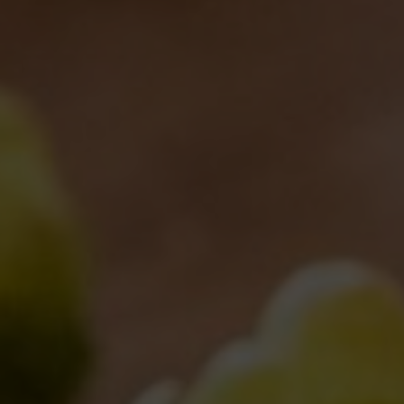
Nome *
Email *
Sito web
Salva il mio nome, email e sito web in questo browser
per la prossima volta che commento.
cancella il modulo
Post comment