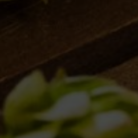
IL BIRRIFICIO
LA STORIA
LA MISSION
DICONO DI NOI | RASSEGNA STAMPA BIRRA DEL BORGO
LE BIRRE
CLASSICHE
STAGIONALI
BIZZARRE