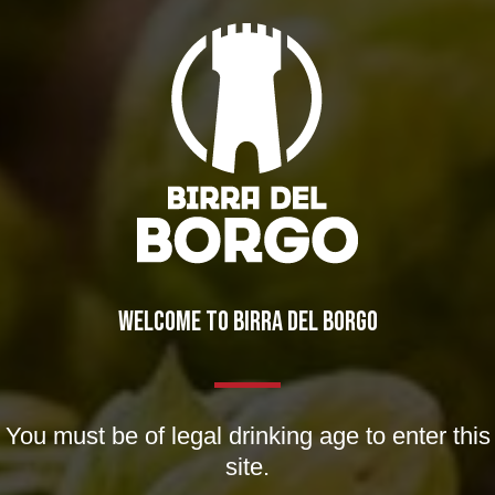
SEARCH
CATEGORIE
WELCOME TO BIRRA DEL BORGO
Collaborazioni
(59)
Collerosso
(23)
You must be of legal drinking age to enter this
Eventi
(155)
site.
Locali
(17)