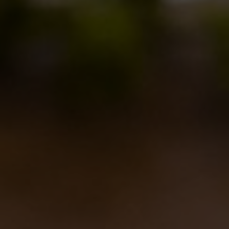
Birra del Borgo Lager: Tradizione
Italiana e Innovazione nel Bicchiere
17/01/2025
LASCIA UN COMMENTO
Il tuo indirizzo email non verrà pubblicato. I campi obbligatori sono
contrassegnati
*
Commento