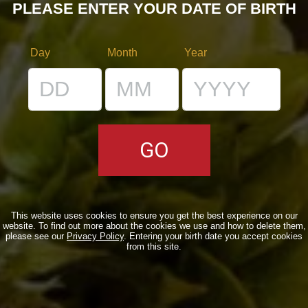
PLEASE ENTER YOUR DATE OF BIRTH
Notizie
(178)
Novità in birrificio
(107)
Day
Month
Year
ARTICOLI RECENTI
Torna l’Oyster Day il 14 Marzo 2026!
17/02/2026
Birra del Borgo x Lucca Comics & Games
This website uses cookies to ensure you get the best experience on our
2025
website. To find out more about the cookies we use and how to delete them,
please see our
Privacy Policy
. Entering your birth date you accept cookies
28/10/2025
from this site.
Birra del Borgo a Sanremo: Musica, Cultura
e Nuove Connessioni
21/02/2025