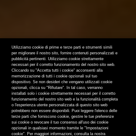
NEWSLETTER
SUBSCRIBE
Utilizziamo cookie di prime e terze parti e strumenti simili
per migliorare il nostro sito, fornire contenuti personalizzati e
pubblicità pertinenti. Utilizziamo cookie strettamente
FOLLOW US
necessari per il corretto funzionamento del nostro sito web.
Cliccando su "Accetta tutti i cookie" acconsenti alla
memorizzazione di tutti i cookie opzionali sul tuo
Find us on:
dispositivo. Se non desideri che vengano utilizzati cookie
opzionali, clicca su "Rifiutare". In tal caso, verranno
installati solo i cookie strettamente necessari per il corretto
funzionamento del nostro sito web e la funzionalità completa
o l'esperienza utente personalizzata di questo sito web
potrebbero non essere disponibili. Puoi leggere l'elenco delle
terze parti che forniscono cookie, gestire le tue preferenze
Non condividere i contenuti con i minori
sui cookie o revocare il tuo consenso all'uso dei cookie
opzionali in qualsiasi momento tramite le "Impostazioni
cookie". Per maggiori informazioni, consulta la nostra