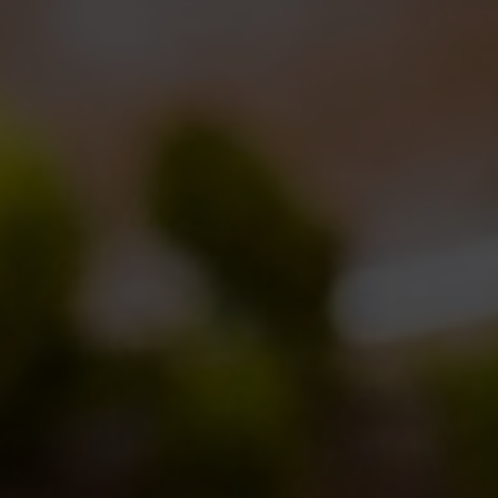
Vi presentiamo La Zia Ale
Collaborazioni
,
Collerosso
,
Notizie
By
Nelson
14/02/2012
Lascia un commento