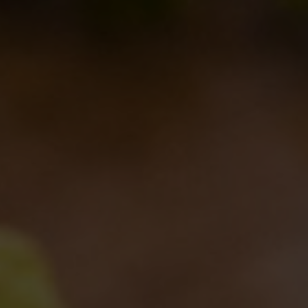
Arriva la Settimana della Birra Artigianale!
Collerosso
,
Eventi
By
Nelson
09/02/2012
Lascia un commento