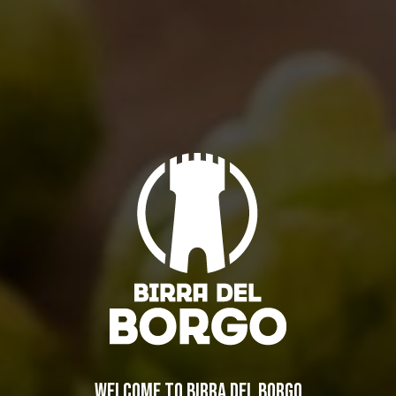
Alla Birra del Borgo siamo più aperti che mai!
Eventi
,
Notizie
By
Borghigiano
11/02/2011
2 di Commenti
WELCOME TO BIRRA DEL BORGO