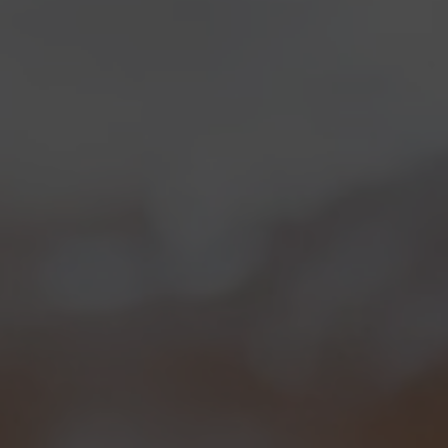
Riscaldamento prima della Settimana della Birra
Artigianale
Eventi
,
Notizie
By
Borghigiano
27/02/2013
Lascia un commento