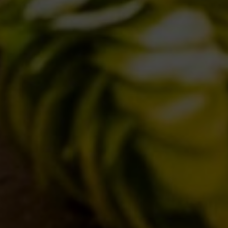
I LOCALI
IL BANCONE
MONDO BDB
BLOG
ISPIRAZIONI
EVENTI & COLLABORAZIONI
HOME
CONTATTI