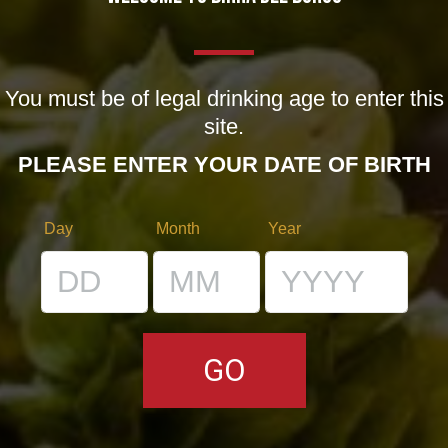
You must be of legal drinking age to enter this
site.
Aggiornamenti sulla Birra del Borgo alla Settimana della
PLEASE ENTER YOUR DATE OF BIRTH
Birra Artigianale
Day
Month
Year
Eventi
By
Borghigiano
08/02/2011
Lascia un commento