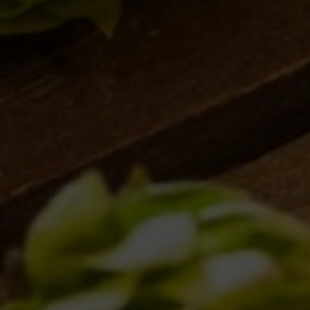
LA MISSION
DICONO DI NOI | RASSEGNA STAMPA BIRRA DEL BORGO
LE BIRRE
CLASSICHE
STAGIONALI
BIZZARRE
QUOTIDIANE
ACQUISTA BDB ONLINE
C’ERA UNA VOLTA…
LOST & FOUND