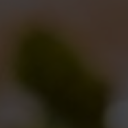
migliore tradizione della Taberna, siamo andati avanti
con il
controfiletto di manzo in crosta di pane
all’Enkir e olio al luppolo
servito con la
ReAle 6
Anniversario
in fusto, un’esplosione di profumi e
sapori.
Chiusura a
tutto formaggio
con una selezione
curata da Vincenzo Mancino abbinata alla
KeTo
ReAle
in cask, vista anche la presenza di un
formaggio stagionato nel tabacco bagnato nella
KeToRePorter. E per finire il
CacioNatale
– o
formaggio-panettone – una profumatissima caciotta a
latte crudo fatta stagionare per circa un mese tra le
uvette e le scorze d’arancia rimaste dalla lavorazione
della
25Dodici
(trattamento che ha fatto partire una
rifermentazione, proprio come avviene per le birre
nelle bottiglie) servita con una confettura di fichi e