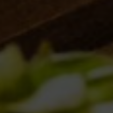
Eventi
(155)
Locali
(17)
Notizie
(178)
Novità in birrificio
(107)
ARTICOLI RECENTI
Torna l’Oyster Day il 14 Marzo 2026!
17/02/2026
Birra del Borgo x Lucca Comics & Games
2025
28/10/2025