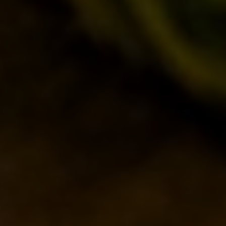
STAGIONALI
BIZZARRE
QUOTIDIANE
ACQUISTA BDB ONLINE
C’ERA UNA VOLTA…
LOST & FOUND
I LOCALI
IL BANCONE
MONDO BDB
BLOG