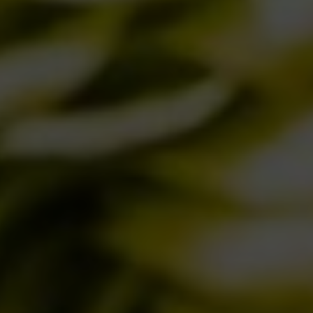
Birra del Borgo a Sanremo: Musica, Cultura
e Nuove Connessioni
21/02/2025
Birra del Borgo Lager: Tradizione Italiana e
Innovazione nel Bicchiere
17/01/2025
L’acqua: Un elemento critico nella
produzione della birra
28/11/2024
Il Mondo Invisibile dei Lieviti: L’Anima di
Birra del Borgo
30/10/2024