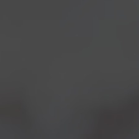
alcuni amici come
Vincenzo Mancino
di
Dol
(che ha
portato alcune sorprese casearie) e il mitico
Lorenzo
Kuaska
Dabove
, che ci ha regalato come sempre
tante informazioni sulle birre, e alcuni aneddoti legati
alla
ReAle
, la prima birra di Leonardo (homebrewer,
all’epoca) da lui assaggiata nel 2001: Kuaska aveva
subito che sarebbe stata un successo!
Ma non e’ stata una serata di chiacchiere, tutt’altro:
piatti e bicchieri non sono mai stati vuoti troppo a
lungo, con delle
ricette
originali e riuscitissime
pensate per l’occasione e
abbinamenti
molto
interessanti.
Partenza con le inedite e buonissime
noci fritte in
pastella di My Antonia e farina di Enkir con
fonduta di caciocchiato con pane di farro ai 3