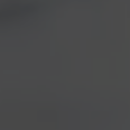
straordinaria
quella di lunedi’
scorso alla
Taberna
di
Palestrina, tutta
dedicata alla
nostra birra piu’
SurReAle
famosa – la
ReAle
: la prima,
l’unica, l’originale! – e alle sue “sorelle”, cioe’ alle
diverse declinazioni che negli anni sono nate dalla
ricetta originaria.
Marco e Irma Valente
della Taberna hanno voluto
organizzare un “tributo” alle nostre birre Reali e
hanno dato vita a
Mondo SurReAle
: una serata
indimenticabile, anche grazie alla partecipazione di