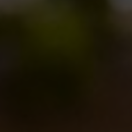
abbinata naturalmente alla stessa birra. Una piccola
deroga al tema della serata che non poteva mancare
visto che ormai siamo quasi a Natale!
Ecco qualche foto della serata scattata da
Marco
Cenci
e
Arianna Cristiano
.
Condividi
questo post
foto di gruppo, Marco Cenci