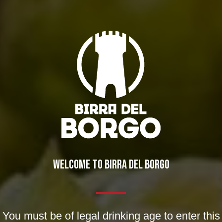
Kuaska con Vincenzo
CacioNatale con pasta
Mancino e il CacioNatale
kataifi e confettura di fichi
WELCOME TO BIRRA DEL BORGO
Post
PREVIOUS
Caccia al lievito
Previous
navigation
post:
You must be of legal drinking age to enter this