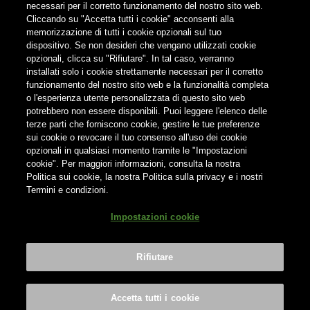
FOLLOW US
necessari per il corretto funzionamento del nostro sito web.
Cliccando su "Accetta tutti i cookie" acconsenti alla
memorizzazione di tutti i cookie opzionali sul tuo
Find us on:
dispositivo. Se non desideri che vengano utilizzati cookie
opzionali, clicca su "Rifiutare". In tal caso, verranno
installati solo i cookie strettamente necessari per il corretto
funzionamento del nostro sito web e la funzionalità completa
o l'esperienza utente personalizzata di questo sito web
potrebbero non essere disponibili. Puoi leggere l'elenco delle
terze parti che forniscono cookie, gestire le tue preferenze
Non condividere i contenuti con i minori
sui cookie o revocare il tuo consenso all'uso dei cookie
opzionali in qualsiasi momento tramite le "Impostazioni
cookie". Per maggiori informazioni, consulta la nostra
Politica sui cookie, la nostra Politica sulla privacy e i nostri
Termini e condizioni.
® Birra del Borgo S.r.l. Società Unipersonale - Via Basento n. 37 -
Impostazioni cookie
00198 Roma | Tel. +39 0746 31287 | info@birradelborgo.it | P.Iva:
01503350702
Rifiutare
Bevi Responsabilmente
|
Privacy Policy
|
Cookie Policy
|
Terms &
Conditions
|
Credits
Impostazioni cookie
Accetta tutti i cookie