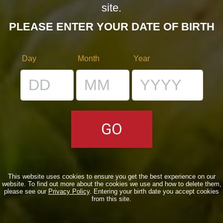
NEXT
site.
Lavori in corso
Next
PLEASE ENTER YOUR DATE OF BIRTH
post:
Day
Month
Year
RELATED POSTS
Torna l’Oyster Day il 14 Marzo 2026!
17/02/2026
Birra del Borgo x Lucca Comics &
This website uses cookies to ensure you get the best experience on our
Games 2025
website. To find out more about the cookies we use and how to delete them,
please see our
Privacy Policy
. Entering your birth date you accept cookies
28/10/2025
from this site.