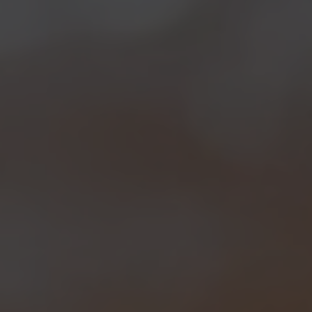
pepi
abbinate alla chicca della serata, la
SurReAle
(in apertura l'”etichetta fantasma” visto che al
momento e’ un prototipo!). Si tratta di una ReAle fatta
riposare per 6 mesi in una botte di legno usata per
l’invecchiamento di distillati, prendendo con la
rifermentazione una leggerissima gasatura che esalta
le note della maturazione in legno ed una lieve e
piacevole vena acida che la rende perfetta come
“aperitivo” insieme alla frittura.
Bel gioco di equilibri tra note dolci e amare per i
ravioli di luppolo con cipolla rossa caramellata e
burrata
abbinati alla grande alla
ReAle
in fusto.
Agrumi in evidenza per l’accoppiata tra i
tagliolini al
timo agli agrumi
abbinati alla
ReAle Extra
in
bottiglia, con una leggera nota pepata a legare il
tutto. Nonostante le porzioni generose, come nella