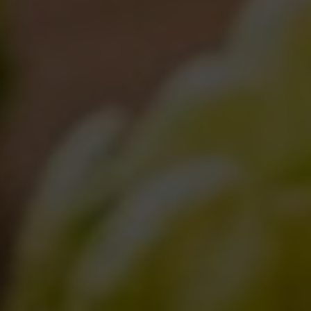
Noci in pastella, Marco
Ravioli di luppolo con
Cenci
burrata e cipolla, Marco
Cenci
Tagliolini agli agrumi
Controfiletto con olio al
luppolo