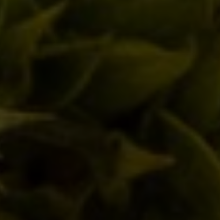
Birra del Borgo a Sanremo: Musica,
Cultura e Nuove Connessioni
21/02/2025
Birra del Borgo Lager: Tradizione
Italiana e Innovazione nel Bicchiere
17/01/2025
LASCIA UN COMMENTO
Il tuo indirizzo email non verrà pubblicato. I campi obbligatori sono
contrassegnati
*