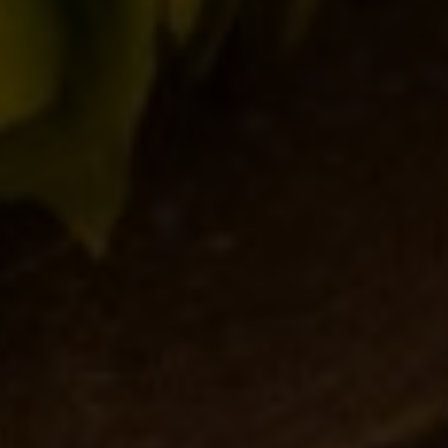
per la prossima volta che commento.
cancella il modulo
Post comment
SEARCH
CATEGORIE
Collaborazioni
(59)
Collerosso
(23)