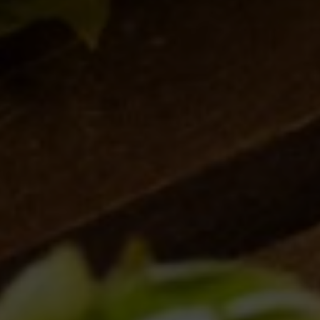
e Nuove Connessioni
21/02/2025
Birra del Borgo Lager: Tradizione Italiana e
Innovazione nel Bicchiere
17/01/2025
L’acqua: Un elemento critico nella
produzione della birra
28/11/2024
Il Mondo Invisibile dei Lieviti: L’Anima di
Birra del Borgo
30/10/2024