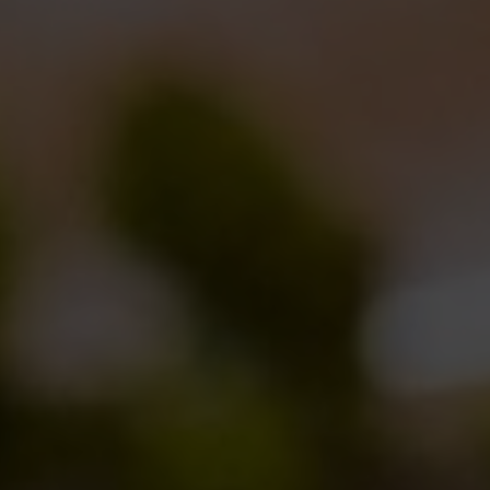
sempre nuove, sempre pazzesche.
E poi visite guidate in birrificio e un contenuto diverso
ogni settimana, dai fuochi del BBQ al ghiaccio della
Mixology.
PROGRAMMA:
07/07 – Opening night +
Mustrow
live
14/07 – Presentazione Gose Track +
Cherry Pie Trio
live
21/07 – Presentazione Watermelon Weiss +
Frutti di
Mario
live
28/07 – L’Osteria special night +
I Turbolenti
live
10/08 – 2° Anniversario Bancone +
I Vazzanikki
live
18/08 – BdB BBQ +
Keet & More
live
25/08 – Tex – Mex night +
Gipsy Rufina
live
01/09 – La pizza alla pala di Luca Pezzetta +
Carlo