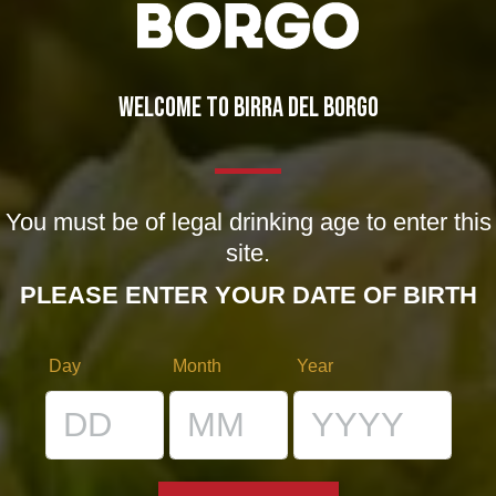
WELCOME TO BIRRA DEL BORGO
You must be of legal drinking age to enter this
site.
Nome *
PLEASE ENTER YOUR DATE OF BIRTH
Email *
Day
Month
Year
Sito web
Salva il mio nome, email e sito web in questo browser
per la prossima volta che commento.