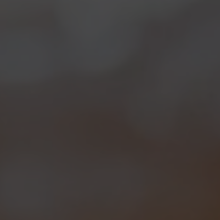
Chi l’ha detto che in montagna d’estate non ci si
diverte?
Tutte le settimane Il Bancone di Birra del Borgo
ospita un vero e proprio Festival all’insegna di:
BIRRA
–> tutte le novità dell’estate direttamente dal
birrificio.
MUSICA
–> un concerto live ogni settimana al ritmo
di Swing e Folk.
CUCINA
–> L’Osteria di Birra del Borgo con proposte