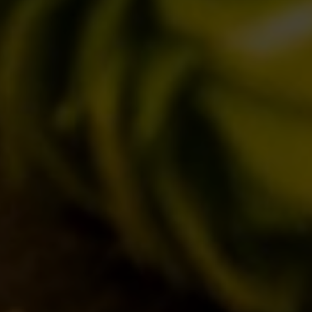
BIZZARRE
QUOTIDIANE
ACQUISTA BDB ONLINE
C’ERA UNA VOLTA…
LOST & FOUND
I LOCALI
IL BANCONE
MONDO BDB
BLOG