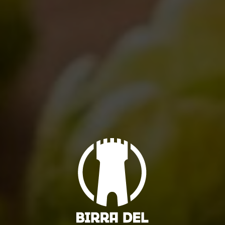
14/12/2021
BIRRA DEL BORGO TRIONFA
ALL’INTERNATIONAL BEER
CHALLENGE
17/11/2021
LASCIA UN COMMENTO
Il tuo indirizzo email non verrà pubblicato. I campi obbligatori sono
contrassegnati
*
Commento