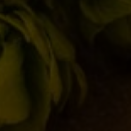
Eventi
(155)
Locali
(17)
Notizie
(178)
Novità in birrificio
(107)
ARTICOLI RECENTI
Torna l’Oyster Day il 14 Marzo 2026!
17/02/2026
Birra del Borgo x Lucca Comics & Games
2025
28/10/2025
Birra del Borgo a Sanremo: Musica, Cultura