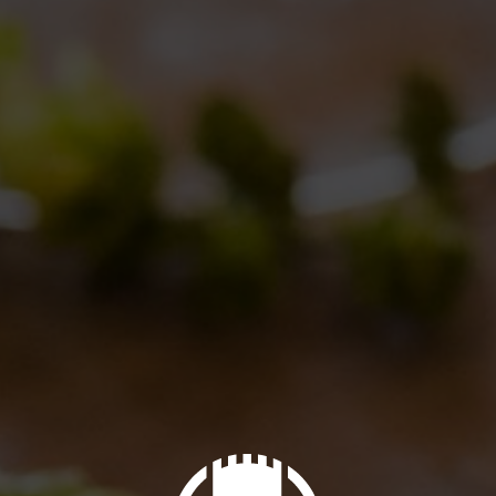
Road trip to Dogfish Head
Collaborations
,
Collaborations
,
Events
,
Events
,
News
By
Nelson
13/04/2012
Leave a comment