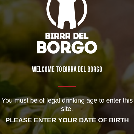
BREWERY
STORY
MISSION
OUR BEERS
WELCOME TO BIRRA DEL BORGO
CLASSICS
SEASONALS
BIZARRES
You must be of legal drinking age to enter this
BUY BDB ONLINE
site.
ONCE UPON A TIME…
PLEASE ENTER YOUR DATE OF BIRTH
LOST & FOUND