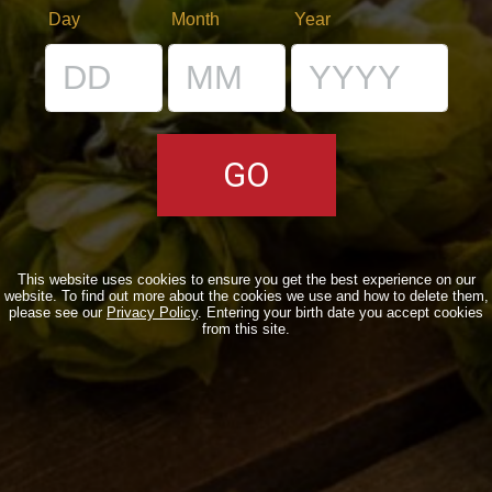
Day
Month
Year
VENUES
IL BANCONE
BDB WORLD
BLOG
INSPIRATIONS
This website uses cookies to ensure you get the best experience on our
website. To find out more about the cookies we use and how to delete them,
please see our
Privacy Policy
. Entering your birth date you accept cookies
EVENTS & COLLABORATIONS
from this site.
HOME
CONTACTS