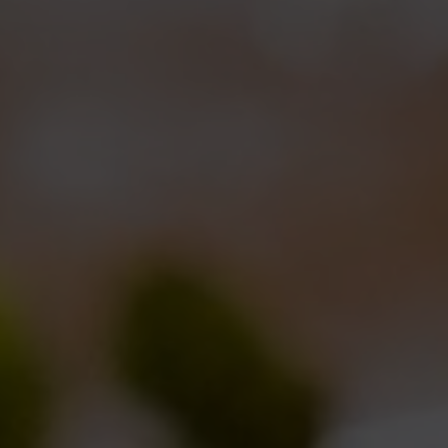
Eventi
,
Notizie
By
Birra del Borgo
21/02/2018
Lascia un commento