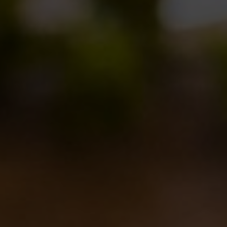
OYSTER DAY 2017 – Sabato 4 Febbraio
Notizie
,
Novità in birrificio
By
Borghigiano
25/01/2017
Lascia un commento