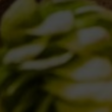
DICONO DI NOI | RASSEGNA STAMPA BIRRA DEL BORGO
LE BIRRE
CLASSICHE
STAGIONALI
BIZZARRE
QUOTIDIANE
ACQUISTA BDB ONLINE
C’ERA UNA VOLTA…
LOST & FOUND
I LOCALI