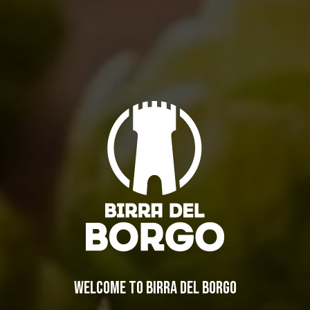
Oyster Day 2013… le ostriche a noi!
Eventi
By
Borghigiano
16/01/2013
7 di Commenti
WELCOME TO BIRRA DEL BORGO