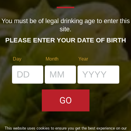
You must be of legal drinking age to enter this
site.
PLEASE ENTER YOUR DATE OF BIRTH
Oyster Day: il 21 gennaio le perle le diamo ai porci, ma le
Day
Month
Year
ostriche ce le mangiamo noi!
Eventi
By
Nelson
10/01/2012
3 di Commenti
Ecco a voi BdB Channel, il canale YouTube della Birra del
Borgo
Notizie
,
Novità in birrificio
By
Borghigiano
09/09/2011
Lascia un commento
This website uses cookies to ensure you get the best experience on our