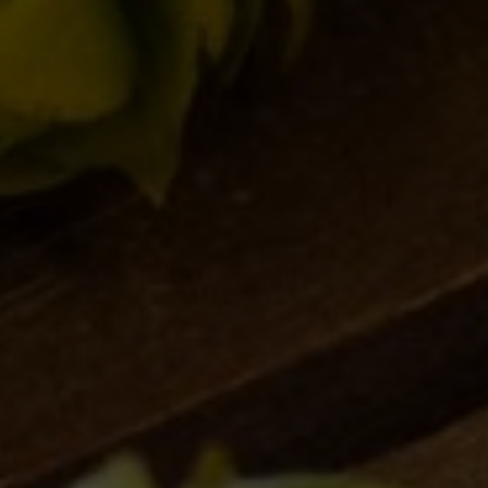
Le Perle ai Porci, le ostriche alla Birra del Borgo
Collerosso
,
Novità in birrificio
By
Borghigiano
24/06/2011
11 di Commenti
IL BIRRIFICIO
LA STORIA
LA MISSION