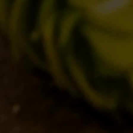
IL BANCONE
MONDO BDB
BLOG
ISPIRAZIONI
EVENTI & COLLABORAZIONI
HOME
CONTATTI