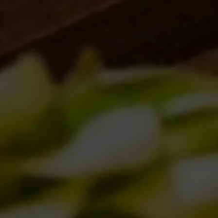
Torna l’Oyster Day il 14 Marzo 2026!
17/02/2026
Birra del Borgo x Lucca Comics & Games
2025
28/10/2025
Birra del Borgo a Sanremo: Musica, Cultura
e Nuove Connessioni
21/02/2025
Birra del Borgo Lager: Tradizione Italiana e
Innovazione nel Bicchiere
17/01/2025
L’acqua: Un elemento critico nella
produzione della birra
28/11/2024