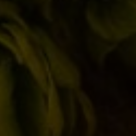
Email *
Sito web
Salva il mio nome, email e sito web in questo browser
per la prossima volta che commento.
cancella il modulo
Post comment
SEARCH