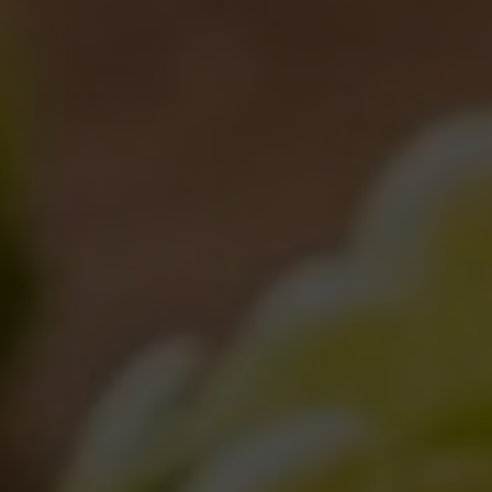
controllo nel rispetto delle altre persone presenti lo
potete portare, ma per loro non è previsto servizio
animazione
ORARI DEL FESTIVAL
Giovedì 1 giugno dalle 18:00 alle 1:00
Venerdì 2 giugno dalle 12:00 alle 2:00
Sabato 3 giugno dalle 12:00 alle 2:00
Domenica 4 giugno dalle 10:30 fino al tramonto
Programma delle attività a breve online
Condividi questo post