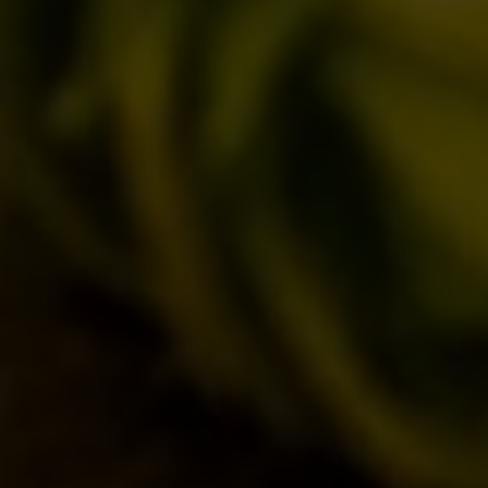
DICONO DI NOI | RASSEGNA STAMPA BIRRA DEL BORGO
LE BIRRE
CLASSICHE
STAGIONALI
BIZZARRE
QUOTIDIANE
ACQUISTA BDB ONLINE
C’ERA UNA VOLTA…
LOST & FOUND
I LOCALI