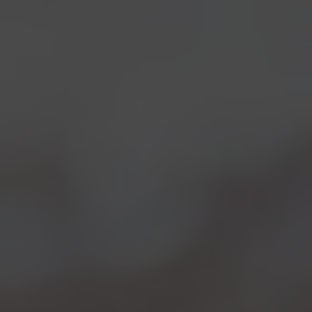
siglata Beerfellas
daranno voce al primo obiettivo
della manifestazione: quello di essere un luogo per
tutti, un inno allo spirito di aggregazione e alla birra di
qualità. Gli appassionati ritroveranno numerosi
appuntamenti legati al mondo della birra e del cibo
che racconteranno idee, novità sulla scena brassicola
e abbinamenti gastronomici soliti e insoliti.