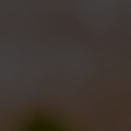
Qui di seguito rispondiamo alle vostre domande
più frequenti:
Quanto costa partecipare al BdB Day?
Partecipare non costa nulla, l’ingresso in villa, i
concerti, le visite al birrificio con i nostri birrai e
l’animazione bambini sono tutti gratuiti! Si pagano
solo le consumazioni da bere e da mangiare e i
laboratori. Per le consumazioni è necessario
acquistare i gettoni alle casse (1 euro = 1
gettone). Con un gettone si ha diritto a 0,10 cl di birra
alla spina, con 2 gettoni 0,20 cl e così via. Il bicchiere
costa 3 euro e se volete potete optare per la
formula bicchiere + 8 gettoni = 10 euro
Posso comprare le birre al BdB Day?
Ci sarà uno spazio per la vendita di bottiglie e