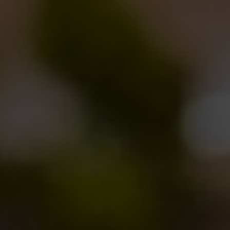
merchandising di Birra del Borgo, in questo caso il
pagamento sarà in contanti o carte.
E’ possibile pagare con bancomat e carte di
credito?
Si, e’ attivo il POS.
Come arrivo a Borgorose? E come torno a casa?
Sul sito della Cotral
www.cotralspa.it
trovate gli orari
delle corse dalla stazione Ponte Mammolo di Roma a
Borgorose (capolinea vicinissimo alla Villa). Le corse
però sono limitate nel week end e per il rientro non ci
sono orari idonei. Se non volete venire in macchina
perché non trovate nessun guidatore designato, e
non volete dormire a Borgorose, potete rivolgervi ai
diversi locali che stanno organizzando bus appositi
da città diverse, cercate news su internet!