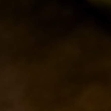
IL BANCONE
MONDO BDB
BLOG
ISPIRAZIONI
EVENTI & COLLABORAZIONI
HOME
CONTATTI