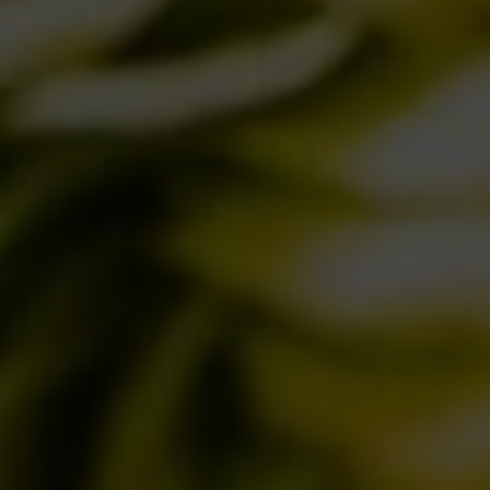
Il Mondo Invisibile dei Lieviti: L’Anima di
Birra del Borgo
30/10/2024
IL BIRRIFICIO
LA STORIA
LA MISSION