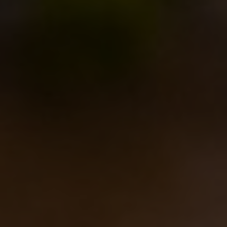
Dove posso dormire a Borgorose o dintorni?
Vi segnaliamo qualche struttura nelle vicinanze, ma
dovrete verificare costi e disponibilità:
Casali di
Cartore
(Borgorose) Per informazioni: +39 348 98 19
343 info@casalidicartore.com
,
Hotel Olimpia
(Avezzano)
, Motel Belvedere
(San Pelino di
Avezzano),
La Duchessa
(Borgorose),
La Rocca
(Corvaro), Tenuta Placidi (Sant’Anatolia, tel.
339.8277277)
Camping Isola del Salto
(Fiumata).
Spazio free camping?
Con la collaborazione del Comune di Borgorose,
anche quest’anno abbiamo a disposizione lo spazio
del Campo Sportivo, dove potrete piantare le vostre
tende (no camper, roulotte etc) e ci saranno servizi
igienici e docce (da usare con decoro!). Lo spazio e’