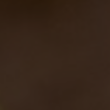
limitato e non e’ prenotabile, potrete occuparlo dalla
mattina di venerdì, in base all’arrivo.
Devo prenotare per le visite guidate e i
laboratori?
Si, le visite vanno prenotate qui:
https://bdbday17-
visitebirrificio.eventbrite.it/…
Le visite sono gratuite e
a rotazione, secondo quanto scritto su Eventbrite.
Per la prenotazione dei laboratori pubblicheremo link
a breve sui nostri social
Facebook
Posso portare i bambini?
Certo, i bambini sono i benvenuti! Dal venerdì alla
domenica dalle 12 alle 18 ci sarà un servizio
animazione per loro organizzato da Wave Market
Posso portare cani/gatti/animali esotici?
Tutto quello che è legale e che riuscite a tenere sotto