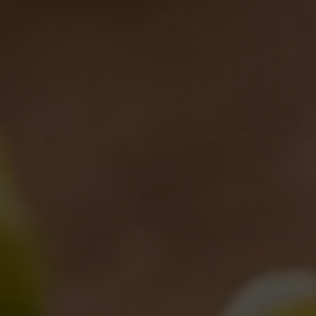
RELATED POSTS
NASCONO I PRIMI IMPRENDITORI
DELLA BIRRA CERTIFICATI DA UN
MASTER
28/03/2020
TALE & QUALE, LA BIRRA
DEDICATA ALLA GIORNATA
NAZIONALE AIPD
12/10/2019
Birra del Borgo Sponsor del grande
evento dedicato alla Pizza Romana
16/09/2019