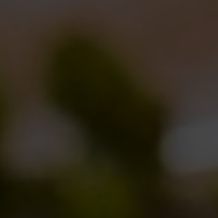
un’infinità di ingredienti insoliti e assolutamente fuori
di testa, come
tarassaco
,
puntarelle
,
broccoli
selvatici
,
origano fresco
,
finocchio selvatico
.
Riguardo al luppolo da utilizzare, la scelta dei
presenti è ricaduta sul
Palisade
. Si tratta di una
qualità poco conosciuta, originaria degli Stati Uniti,
con un potenziale amaricante moderato e un deciso
impatto aromatico, caratterizzato da note floreali e
talvolta terrose.
Una ricetta assolutamente unica, della realizzazione
della quale sono stati testimoni anche ospiti
prestigiosi, come
Lorenzo “Kuaska” Dabove
,
Luca
“Giacu” Giaccone
,
Eugenio Signoroni
e
Andrea
Camaschella
. Quando sarà presentata? Verrebbe
da suggerire il 12 dicembre 2012
, ma
probabilmente potremo assaggiarla molto ma molto