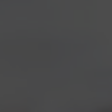
marea di birrai
si incontra a
Roma per
partecipare a
Birre sotto
I sei birrai perfezionano la ricetta,
l’albero?
ovviamente in 12 minuti (foto Moreno
Accade che la
Ercolani)
creatività
raggiunga vette
notevoli e inusuali propositi brassicoli scaturiscano in
modo del tutto naturale. Così lo scorso week-end un
manipolo di birrai si è ritrovato a Borgorose per
partecipare alla creazione di una nuova birra,
completamente fuori di testa. A partire del nome,
Dozzinale
, che appare come un ossimoro di fronte
alla genialità dell’idea e che piuttosto rappresenta un