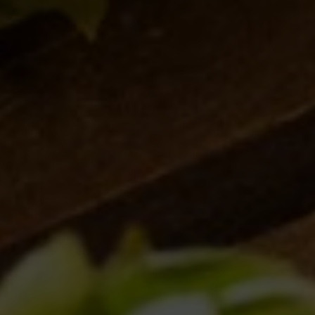
e Nuove Connessioni
21/02/2025
Birra del Borgo Lager: Tradizione Italiana e
Innovazione nel Bicchiere
17/01/2025
L’acqua: Un elemento critico nella
produzione della birra
28/11/2024
Il Mondo Invisibile dei Lieviti: L’Anima di
Birra del Borgo
30/10/2024