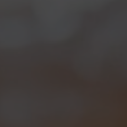
legame col
numero 12
, che torna più volte nella
ricetta.
Dodici sono innanzitutto le mani coinvolte nel
progetto: sei birrai quindi, che hanno aderito
all’iniziativa in modo entusiastico. Nel dettaglio:
Moreno Ercolani
(L’Olmaia),
Valter Loverier
(Loverbeer),
Riccardo Franzosi
(Montegioco),
Pietro Fontana
(Carrobiolo), nonché i nostri
Leonardo Di Vincenzo
e
Brooks Carretta
.
Tornando al tema iniziale, bisogna poi citare i diversi
richiami al concetto di “dozzina”, come ad esempio i
12 IBU
(unità di misura che quantifica l’intensità di
amaro in una birra). Una collaboration brew come
mai si era vista prima!
A rendere ancora più folle la ricetta, il ricorso a