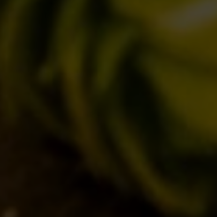
BIZZARRE
QUOTIDIANE
ACQUISTA BDB ONLINE
C’ERA UNA VOLTA…
LOST & FOUND
I LOCALI
IL BANCONE
MONDO BDB
BLOG
ISPIRAZIONI