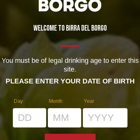
WELCOME TO BIRRA DEL BORGO
You must be of legal drinking age to enter this
site.
Nome *
PLEASE ENTER YOUR DATE OF BIRTH
Email *
Day
Month
Year
Sito web
Salva il mio nome, email e sito web in questo browser
per la prossima volta che commento.