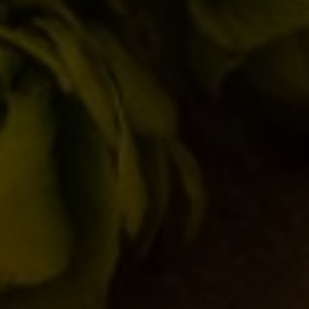
Locali
(17)
Notizie
(178)
Novità in birrificio
(107)
ARTICOLI RECENTI
Torna l’Oyster Day il 14 Marzo 2026!
17/02/2026
Birra del Borgo x Lucca Comics & Games
2025
28/10/2025
Birra del Borgo a Sanremo: Musica, Cultura