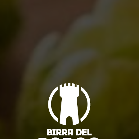
BOMBA NIKO ROMITO E BIRRA
DEL BORGO AL LONGINES
GLOBAL CHAMPIONS TOUR DI
ROMA
05/09/2019
LASCIA UN COMMENTO
Il tuo indirizzo email non verrà pubblicato. I campi obbligatori sono
contrassegnati
*
Commento