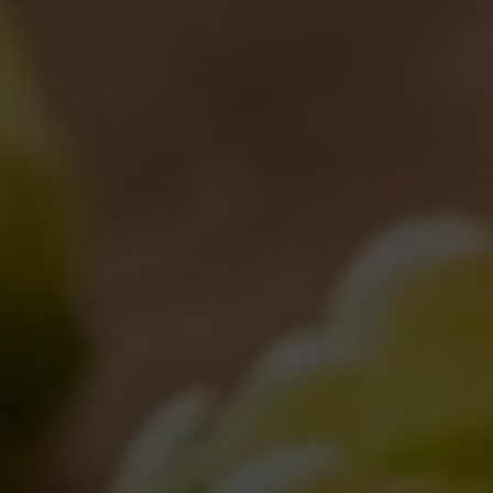
Birra del Borgo Lager: Tradizione
Italiana e Innovazione nel Bicchiere
17/01/2025
LASCIA UN COMMENTO
Il tuo indirizzo email non verrà pubblicato. I campi obbligatori sono
contrassegnati
*
Commento