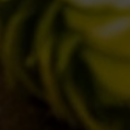
QUOTIDIANE
ACQUISTA BDB ONLINE
C’ERA UNA VOLTA…
LOST & FOUND
I LOCALI
IL BANCONE
MONDO BDB
BLOG
ISPIRAZIONI