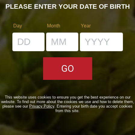
cancella il modulo
Post comment
PLEASE ENTER YOUR DATE OF BIRTH
Day
Month
Year
SEARCH
CATEGORIE
This website uses cookies to ensure you get the best experience on our
website. To find out more about the cookies we use and how to delete them,
Collaborazioni
(59)
please see our
Privacy Policy
. Entering your birth date you accept cookies
from this site.
Collerosso
(23)
Eventi
(155)