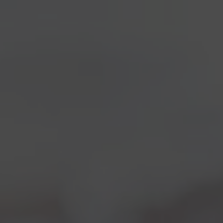
artigianali, e anche se ci
piacerebbe partecipare a
tutti proprio non ce la
facciamo. Quindi,
avevamo detto di no a
malincuore a
In Fermento
,
quarta edizione del
Festival delle Birre
Artigianali
che avrebbe dovuto tenersi a
Fivizzano
,
in Toscana, lo scorso week end. Avrebbe, perche’
come probabilmente saprete Fivizzano e’ stato
l’epicentro del
sisma
che ha colpito il centro Italia
proprio alla vigilia del Festival!
Per fortuna pero’ non ci sono state conseguenze