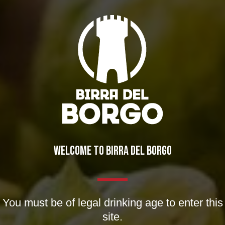
Nome *
Email *
WELCOME TO BIRRA DEL BORGO
Sito web
Salva il mio nome, email e sito web in questo browser
You must be of legal drinking age to enter this
per la prossima volta che commento.
site.