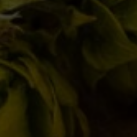
Locali
(17)
Notizie
(178)
Novità in birrificio
(107)
ARTICOLI RECENTI
Torna l’Oyster Day il 14 Marzo 2026!
17/02/2026
Birra del Borgo x Lucca Comics & Games
2025
28/10/2025
Birra del Borgo a Sanremo: Musica, Cultura
e Nuove Connessioni