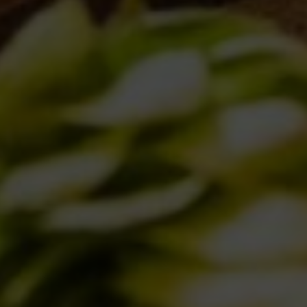
IL BIRRIFICIO
LA STORIA
LA MISSION
DICONO DI NOI | RASSEGNA STAMPA BIRRA DEL BORGO
LE BIRRE
CLASSICHE
STAGIONALI
BIZZARRE