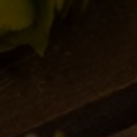
21/02/2025
Birra del Borgo Lager: Tradizione Italiana e
Innovazione nel Bicchiere
17/01/2025
L’acqua: Un elemento critico nella
produzione della birra
28/11/2024
Il Mondo Invisibile dei Lieviti: L’Anima di
Birra del Borgo
30/10/2024