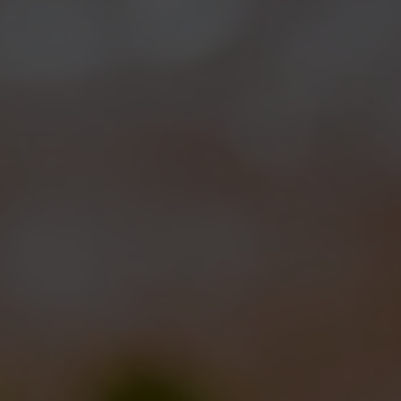
troppo gravi e adesso la situazione e’ tranquilla: gli
organizzatori del Festival non hanno voglia di mollare
e in tanti non vedono l’ora di bere buona birra e
divertirsi, per cui
In Fermento
riparte con la
Restart
Edition
dal
28 al 30 giugno
!
Purtroppo anche in questo caso non potremo
partecipare di persona, anche perche’ saremo
impegnati a Roma con il
Birroforum
, ma volevamo
comunque essere presenti in qualche modo al
Festival e dare – per quanto possibile – una mano: la
manifestazione infatti si fa promotrice anche di
una
raccolta fondi per i terremotati
. Cosi’, insieme a
Manuele Colonna del Macche’
abbiamo organizzato
una piccola spedizione per mandar su qualche birra
in aggiunta a quelle gia’ presenti: tra le altre ci
troverete la
Reale 8 Anniversario
e anche qualche