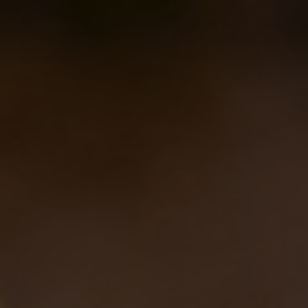
post:
RELATED POSTS
Torna l’Oyster Day il 14 Marzo 2026!
17/02/2026
Birra del Borgo x Lucca Comics &
Games 2025
28/10/2025
Birra del Borgo a Sanremo: Musica,
Cultura e Nuove Connessioni
21/02/2025