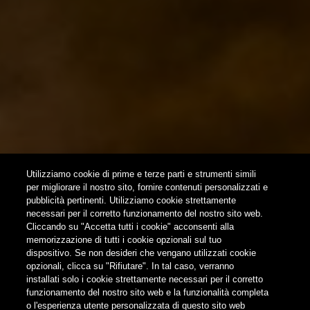
NEWSLETTER
SUBSCRIBE
Utilizziamo cookie di prime e terze parti e strumenti simili
per migliorare il nostro sito, fornire contenuti personalizzati e
pubblicità pertinenti. Utilizziamo cookie strettamente
FOLLOW US
necessari per il corretto funzionamento del nostro sito web.
Cliccando su "Accetta tutti i cookie" acconsenti alla
memorizzazione di tutti i cookie opzionali sul tuo
Find us on:
dispositivo. Se non desideri che vengano utilizzati cookie
opzionali, clicca su "Rifiutare". In tal caso, verranno
installati solo i cookie strettamente necessari per il corretto
funzionamento del nostro sito web e la funzionalità completa
o l'esperienza utente personalizzata di questo sito web