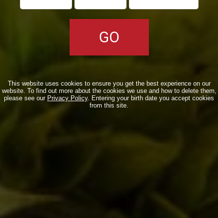
contrassegnati
*
Commento
This website uses cookies to ensure you get the best experience on our
website. To find out more about the cookies we use and how to delete them,
please see our
Privacy Policy
. Entering your birth date you accept cookies
from this site.
Nome *
Email *
Sito web