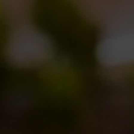
Notizie
29/03/2013
Meet The Brewers – FAQ
Novità in birrificio
25/03/2013
Duchessa e Reale a Omnivore!
Notizie
25/03/2013