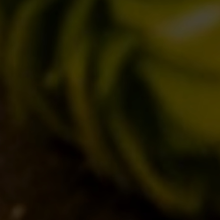
C’ERA UNA VOLTA…
LOST & FOUND
I LOCALI
IL BANCONE
MONDO BDB
BLOG
ISPIRAZIONI
EVENTI & COLLABORAZIONI