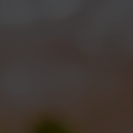
E se la Reale fosse nata in…. ?
Collaborazioni
01/04/2013
Buona Pasqua da BdB!