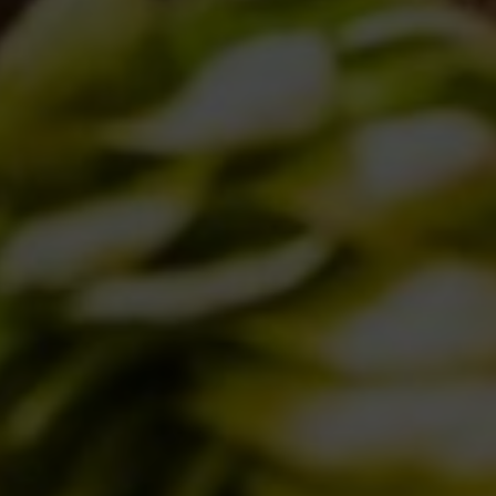
IL BIRRIFICIO
LA STORIA
LA MISSION
DICONO DI NOI | RASSEGNA STAMPA BIRRA DEL BORGO
LE BIRRE
CLASSICHE
STAGIONALI
BIZZARRE
QUOTIDIANE
ACQUISTA BDB ONLINE