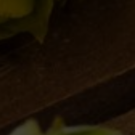
Leonardo va in Australia
Notizie
05/02/2013
1
…
10
11
12
13
14
…
23