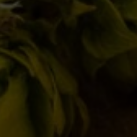
Notizie
22/02/2013
Pene d’Amore? Bevi che ti passa!
Novità in birrificio
11/02/2013