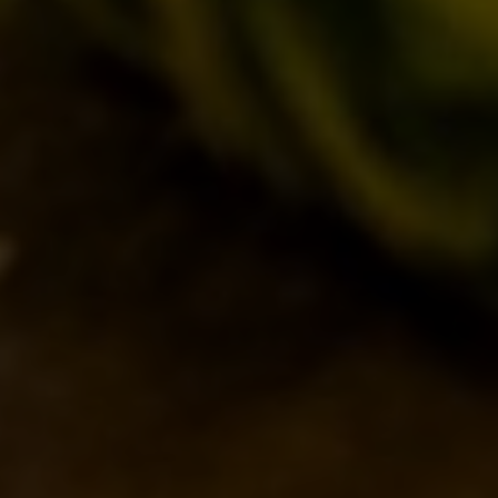
LOST & FOUND
I LOCALI
IL BANCONE
MONDO BDB
BLOG
ISPIRAZIONI
EVENTI & COLLABORAZIONI
HOME
CONTATTI