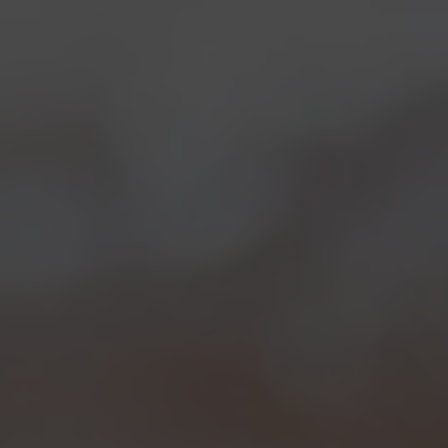
Ancora birra e pesce, al Kinsale
Notizie
19/11/2011