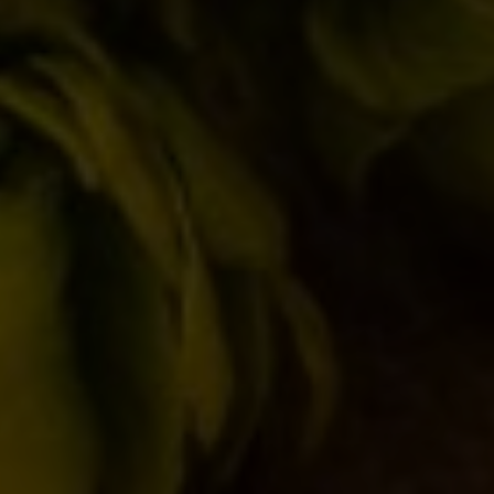
Parigi val bene una birra
Eventi
,
Novità in birrificio
18/10/2011