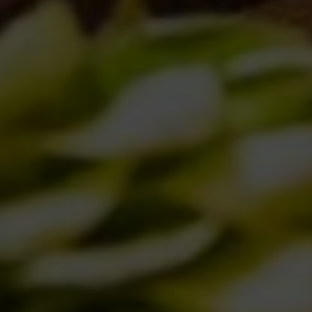
Hop hop hop… hoppy cat!
Novità in birrificio
04/10/2011
1
…
16
17
18
19
20
…
23