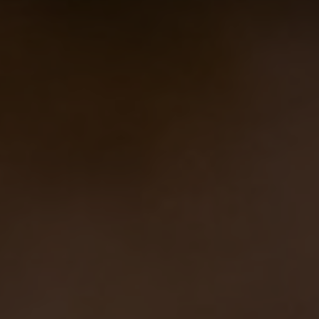
Birra e cucina di pesce, emozioni vista mare
Eventi
08/11/2011
Birretta o scherzetto?
Notizie
,
Novità in birrificio
29/10/2011
La Sedicigradi sbanca tutto!
Notizie
,
Novità in birrificio
27/10/2011