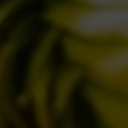
IL BIRRIFICIO
LA STORIA
LA MISSION
DICONO DI NOI | RASSEGNA STAMPA BIRRA DEL BORGO
LE BIRRE
CLASSICHE
STAGIONALI
BIZZARRE
QUOTIDIANE
ACQUISTA BDB ONLINE
C’ERA UNA VOLTA…