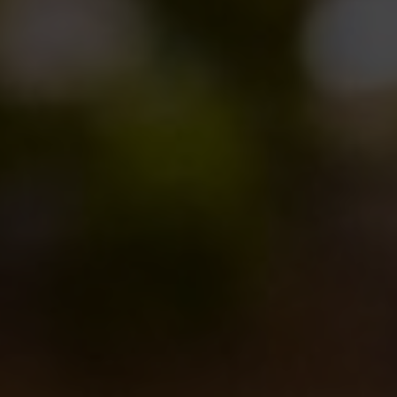
Equilibrista 2010 ultimo round
Novità in birrificio
15/11/2011
I prossimi appuntamenti sotto il segno della torre
Eventi
10/11/2011