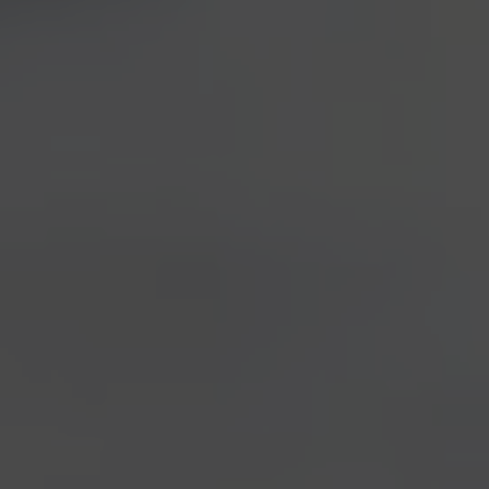
VIEW ALL
COLLABORAZIONI
COLLEROSSO
EVENTI
LOCALI
NOTIZIE
NOVITÀ IN BIRRIFICIO
Una… Prunus tira l’altra!
Novità in birrificio
24/11/2011