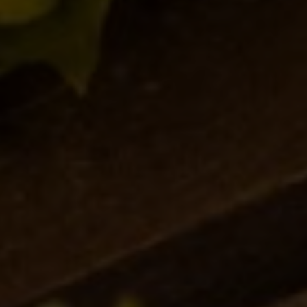
Equilibrista 2010: a Borgorose si parla francese
Collerosso
,
Novità in birrificio
10/10/2011