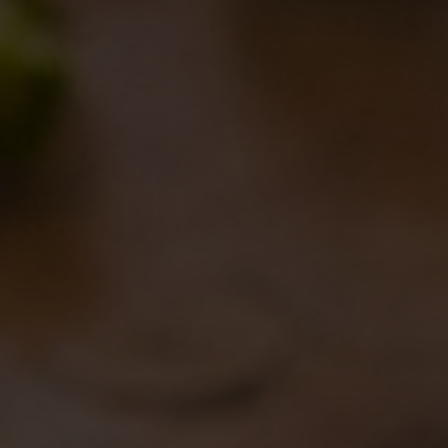
amo con la Prunus!
 in birrificio
02/01/2013