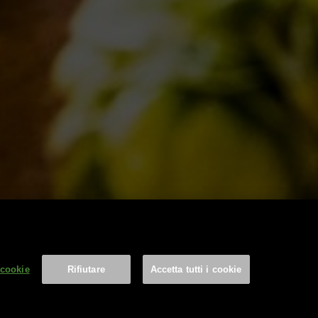
FOLLOW US
Find us on:
 cookie
Rifiutare
Accetta tutti i cookie
 0746 31287 | info@birradelborgo.it | P.Iva: 01503350702
cy
|
Terms & Conditions
|
Credits
Impostazioni cookie