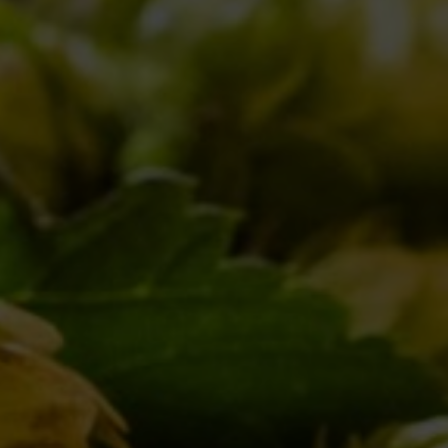
Un tranquillo week end di birra (e paura) a Ro
Notizie
19/12/2012