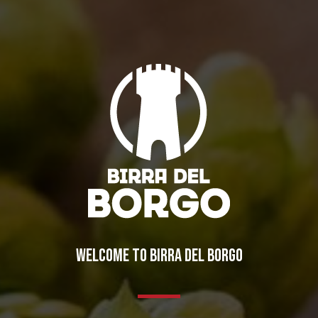
Torna il BdB Winter Pub
Eventi
03/12/2012
Augur
Notizi
ma!
Meet the Brewers – Incontra i birrai
WELCOME TO BIRRA DEL BORGO
Eventi
15/11/2012