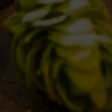
1
…
11
12
13
14
15
…
23
E
I LOCALI
E
IL BANCONE
LI
NE