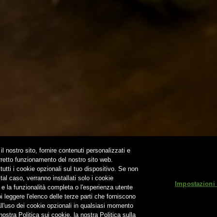
 BDB ONLINE
A VOLTA…
OUND
NEWSLETTER
SUBSCRIBE
il nostro sito, fornire contenuti personalizzati e
orretto funzionamento del nostro sito web.
utti i cookie opzionali sul tuo dispositivo. Se non
Non condividere i contenuti con i minori
tal caso, verranno installati solo i cookie
Impostazioni
 e la funzionalità completa o l'esperienza utente
.r.l. Società Unipersonale - Via Basento n. 37 - 00198 Roma | Tel. +39
 leggere l'elenco delle terze parti che forniscono
all'uso dei cookie opzionali in qualsiasi momento
Bevi Responsabilmente
|
Privacy Policy
|
Cookie Poli
ostra Politica sui cookie, la nostra Politica sulla