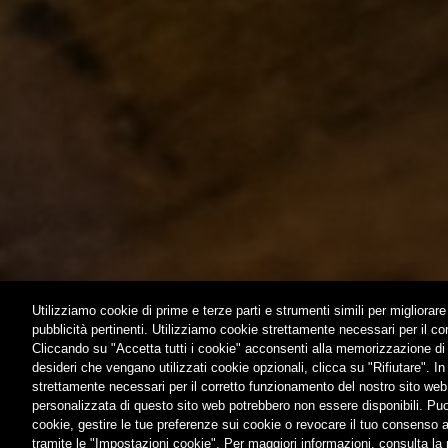
ACQUISTA
C’ERA UN
LOST & F
HOME
CONTATTI
Utilizziamo cookie di prime e terze parti e strumenti simili per migliorare 
pubblicità pertinenti. Utilizziamo cookie strettamente necessari per il c
Cliccando su "Accetta tutti i cookie" acconsenti alla memorizzazione di t
desideri che vengano utilizzati cookie opzionali, clicca su "Rifiutare". In 
strettamente necessari per il corretto funzionamento del nostro sito web
® Birra del Borgo S
personalizzata di questo sito web potrebbero non essere disponibili. Puoi
cookie, gestire le tue preferenze sui cookie o revocare il tuo consenso 
tramite le "Impostazioni cookie". Per maggiori informazioni, consulta la n