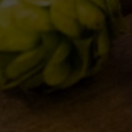
IL BIRRIFICIO
LE BIRR
LA STORIA
CLASSICH
LA MISSION
STAGIONA
DICONO DI NOI | RASSEGNA STAMPA BIRRA DEL
BIZZARRE
BORGO
QUOTIDIA