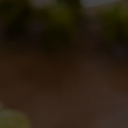
New York New York!
Notizie
04/01/2013
Inizi
Novità
Nome in codice: vespa
Novità in birrificio
28/12/2012