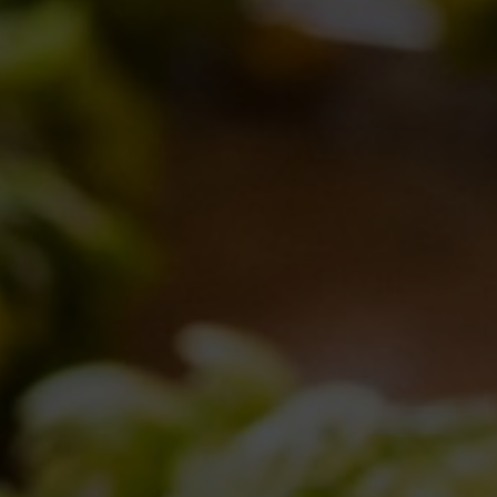
Oyster Day 2013… le ostriche a noi!
Eventi
16/01/2013