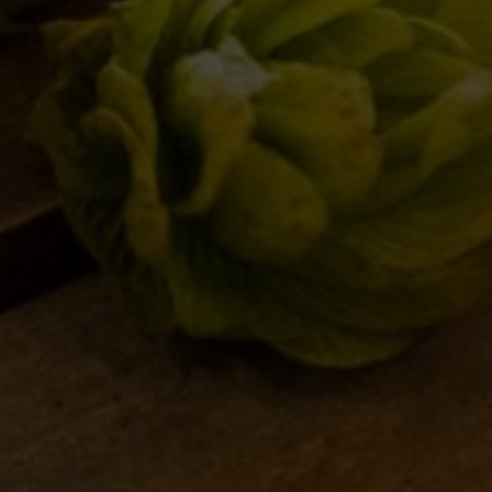
time nate a Borgorose
 in birrificio
05/11/2012