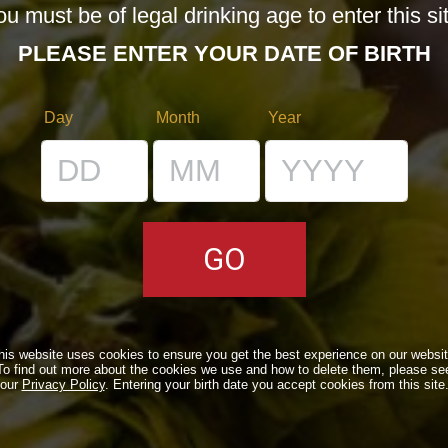
u must be of legal drinking age to enter this si
PLEASE ENTER YOUR DATE OF BIRTH
Day
Month
Year
Meet the brewers – Incontra i birrai
his website uses cookies to ensure you get the best experience on our websit
To find out more about the cookies we use and how to delete them, please se
our
Privacy Policy
. Entering your birth date you accept cookies from this site
Eventi
17/10/2012