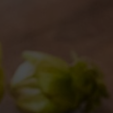
i da Bdb!
e
23/12/2012