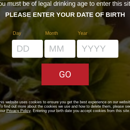
u must be of legal drinking age to enter this si
12/08/2016
Lascia un commento
PLEASE ENTER YOUR DATE OF BIRTH
Day
Month
Year
 E
VI E
Even
31/0
his website uses cookies to ensure you get the best experience on our websit
To find out more about the cookies we use and how to delete them, please se
our
Privacy Policy
. Entering your birth date you accept cookies from this site