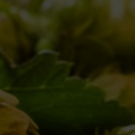
COSA BEVEVANO PIU’ DI 2500 ANNI FA?
Collaborazioni
,
Notizie
,
Novità in birrificio
By
Borghigiano
15/08/2016
2 di Commenti