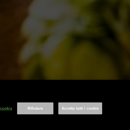
FOLLOW US
Find us on:
 cookie
Rifiutare
Accetta tutti i cookie
 0746 31287 | info@birradelborgo.it | P.Iva: 01503350702
cy
|
Terms & Conditions
|
Credits
Impostazioni cookie