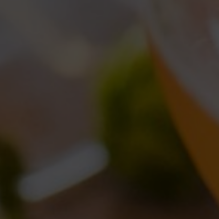
 BIZZARRI SBARCA A TORINO IL 5 OTTOBRE
aborazioni
,
Eventi
,
Notizie
,
Novità in birrificio
orghigiano
03/10/2016
Lascia un commento