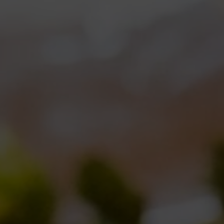
“CHEF BIZZARRI” AL TORDOMATTO DI ROMA
CHEF
Collaborazioni
,
Eventi
,
Notizie
,
Novità in birrificio
Coll
By
Borghigiano
18/10/2016
Lascia un commento
By
B