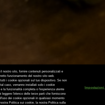
 BDB ONLINE
A VOLTA…
OUND
NEWSLETTER
SUBSCRIBE
il nostro sito, fornire contenuti personalizzati e
orretto funzionamento del nostro sito web.
utti i cookie opzionali sul tuo dispositivo. Se non
Non condividere i contenuti con i minori
tal caso, verranno installati solo i cookie
Impostazioni
 e la funzionalità completa o l'esperienza utente
.r.l. Società Unipersonale - Via Basento n. 37 - 00198 Roma | Tel. +39
 leggere l'elenco delle terze parti che forniscono
all'uso dei cookie opzionali in qualsiasi momento
Bevi Responsabilmente
|
Privacy Policy
|
Cookie Poli
ostra Politica sui cookie, la nostra Politica sulla