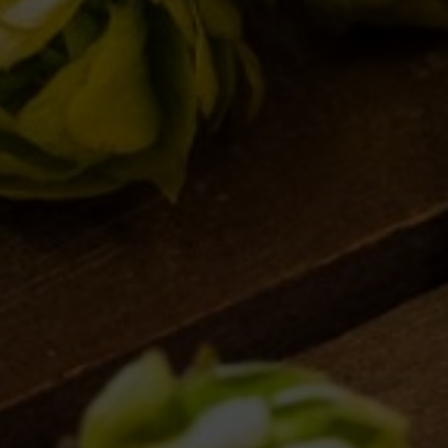
UN’ESTATE AMERICANA
Notizie
,
Novità in birrificio
By
Borghigiano
13/07/2016
Lascia un commento