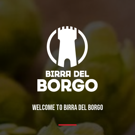
WELCOME TO BIRRA DEL BORGO
…(H)OPS! IL FESTIVAL DEL LUPPOLO
Eventi
,
Notizie
,
Novità in birrificio
By
Borghigiano