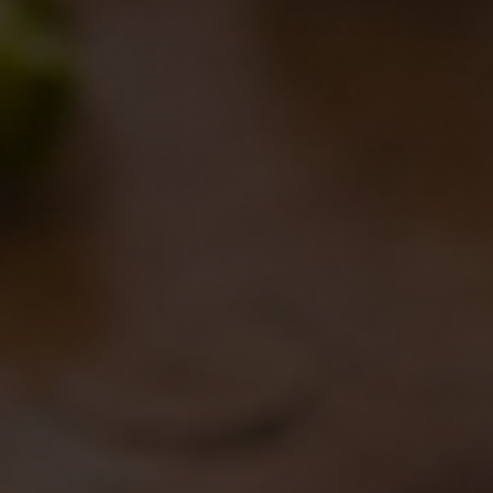
I PAZZI PER LE “BIZZARRE”
aborazioni
,
Eventi
,
Notizie
,
Novità in birrificio
orghigiano
08/09/2016
Lascia un commento