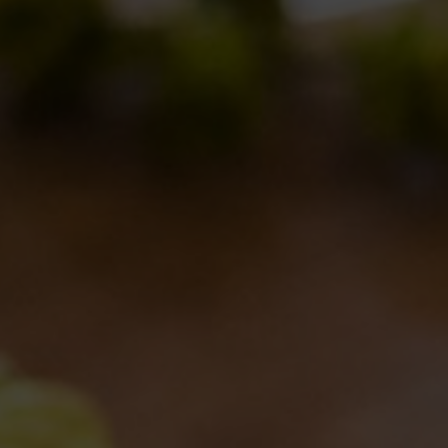
o
I Giorni dell’IPA 2016
TUTT
Collaborazioni
,
Eventi
,
Notizie
,
Novità in birrificio
Coll
By
Borghigiano
25/09/2016
Lascia un commento
By
B