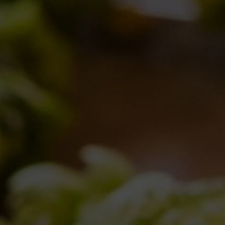
Collaborazioni
,
Eventi
,
Notizie
,
Novità in birrificio
By
Borghigiano
02/11/2016
Lascia un comment