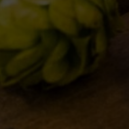
IL BIRRIFICIO
LE BIRR
LA STORIA
CLASSICH
LA MISSION
STAGIONA
DICONO DI NOI | RASSEGNA STAMPA BIRRA DEL
BIZZARRE
BORGO
QUOTIDIA