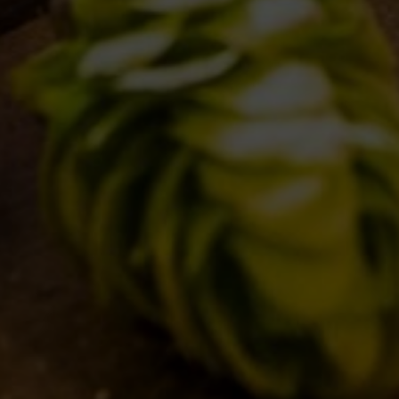
1
2
3
4
5
…
8
E
I LOCALI
E
IL BANCONE
LI
NE