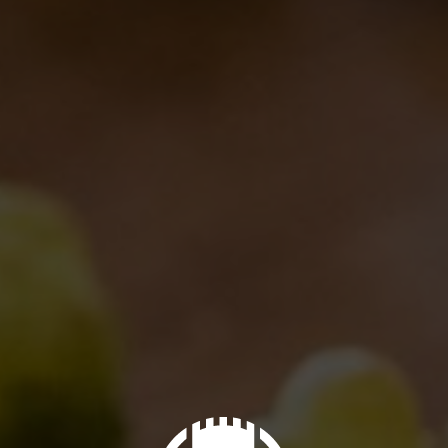
American summer
News
,
Brewery news
By
Borghigiano
13/07/2016
Leave a comment