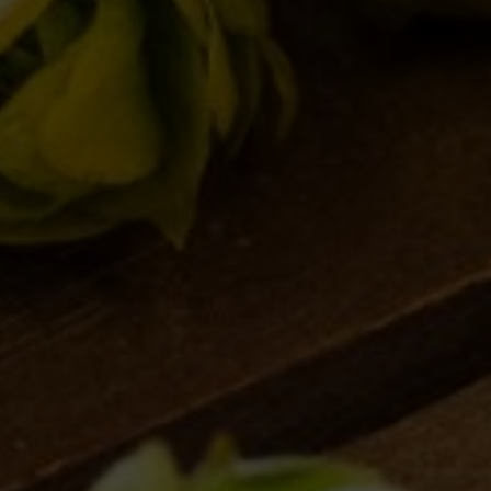
BREWERY
STORY
MISSION
OUR BEERS
CLASSICS
SEASONALS
BIZARRES
BUY BDB ONLINE
ONCE UPON A TIME…
LOST & FOUND