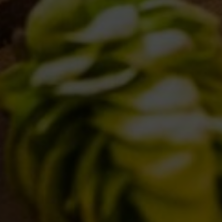
VENUES
IL BANCONE
BDB WORLD
BLOG
INSPIRATIONS
EVENTS & COLLABORATIONS
HOME
CONTACTS