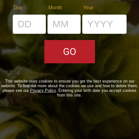
Day
Month
Year
Italian Brewewrs go to the New World
News
,
News
By
Borghigiano
25/06/2012
2 Comments
Road trip to Dogfish Head
Collaborations
,
Collaborations
,
Events
,
Events
,
News
By
Nelson
13/04/2012
Leave a comment
This website uses cookies to ensure you get the best experience on our
website. To find out more about the cookies we use and how to delete them,
please see our
Privacy Policy
. Entering your birth date you accept cookies
from this site.