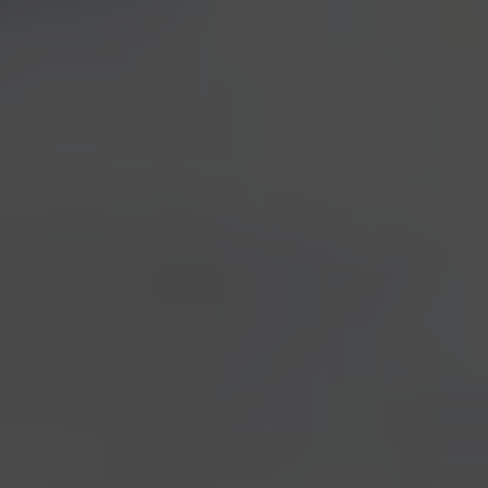
CORTIGIANA
Prendete una Blanche e aggiungete lo stile italiano
di Birra del Borgo per ottenere un nuovo sapore.
Come? Aggiungendo malto d’orzo e cereali
alternativi come grano saraceno, farro
monococco
e
fiocchi d’avena. In bollitura aggiungiamo una buona
dose di Zenzero al coriandolo e alla scorza