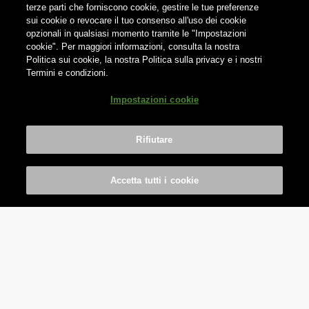
terze parti che forniscono cookie, gestire le tue preferenze
sui cookie o revocare il tuo consenso all'uso dei cookie
opzionali in qualsiasi momento tramite le "Impostazioni
cookie". Per maggiori informazioni, consulta la nostra
Politica sui cookie, la nostra Politica sulla privacy e i nostri
Termini e condizioni.
Impostazioni cookie
Rifiutare
Accetta tutti i cookie