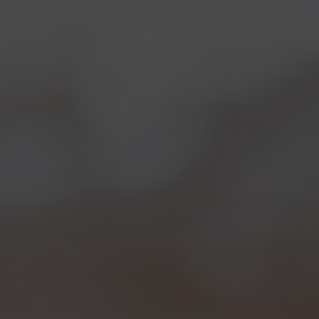
d’arancia. Il risultato è una birra freschissima,
morbida ed elegante, dall’inconfondibile profilo
speziato. Lasciatevi sedurre dalla Cortigiana.
STILE
Blanche
COLORE
Dorato
GRADI
4,5%
TEMP. DI SERVIZIO
10° C
IBU
8
EBC
ABBINAMENTI
Piatti dai sapori delicati. Primi e secondi piatti di pesce, carni bianche o