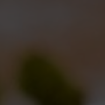
fritture leggere. Ottima anche come fresco aperitivo.
FORMATI
33 cl, fusti
GLASSWARE