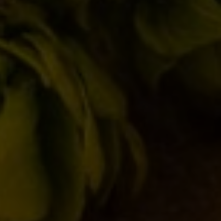
Maledettamente buona!
Ricca & Amabile
DUCHESSA
CORTIGIANA
L'eleganza del farro dei
Facile ma... intrigante
monti della Duchessa