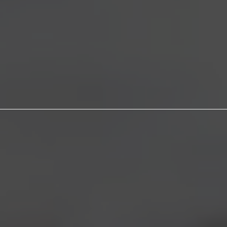
STELLE & STRISCE
Cercavate una birra
c
hiara, leggera e
beverina
ma
con un carattere deciso? Eccola! La Stelle e
Strisce
e’
una Session Ale che si contraddistingue
per il colore dorato chiaro la bassa gradazione
alcolica. L’abbiamo dedicata alla bandiera
americana perché utilizziamo un cocktail esplosivo