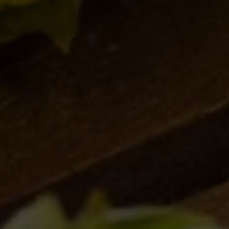
MY ANTONIA
DUCALE
Il sorprendente incontro
La birra da meditazione
tra Italia e Usa