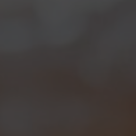
di luppoli americani, con un’abbondante dose in
dry
hopping
. Secondo questa tecnica il luppolo
viene inserito direttamente nella fase di
fermentazione per dare aromi e profumi freschi e
intensi: il risultato è una bomba di sapori e profumi
erbacei e agrumati, che stupisce in una birra di tale
freschezza. Perfettamente bilanciata con un corpo
leggero e un bell’amaro finale, in perfetto stile
americano!
STILE
Session Ale
COLORE
dorato
GRADI
3,7%
TEMP. DI SERVIZIO
10° C