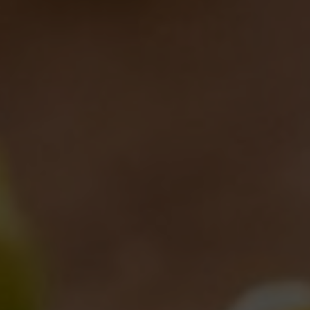
LE NOSTRE BIRRE PIÙ AMATE E CONOSCIUTE, ORMAI UN
CLASSICO DELLA PRODUZIONE DI BDB.
Sono anche quelle a cui siamo più affezionati:
ricette storiche che ci hanno fatto conoscere in tutto
il mondo. Elemento comune è la
passione
, che è
per noi un
ingrediente indispensabile
.
Appassionatevi con noi!