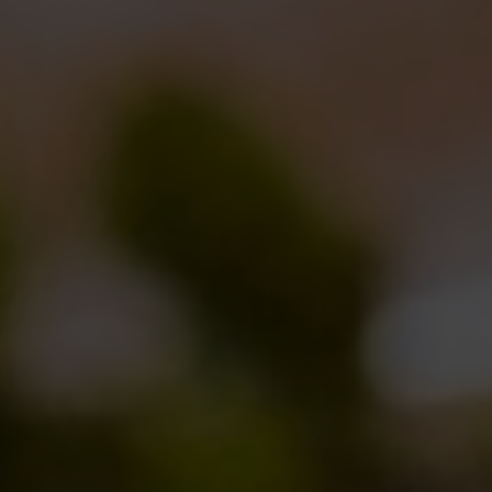
IBU
35
EBC
ABBINAMENTI
L’abbinamento perfetto è quello con una spiaggia e
il mare a due passi, dall’alba al tramonto e oltre, da
sogno anche in una
grigliata
insieme agli amici
FORMATI
33 cl, fusti
GLASSWARE