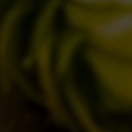
STAGIONALI
BIZZARRE
QUOTIDIANE
ACQUISTA BDB ONLINE
C’ERA UNA VOLTA…
LOST & FOUND
I LOCALI
IL BANCONE
MONDO BDB
BLOG