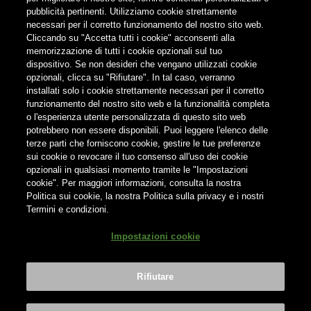
pubblicità pertinenti. Utilizziamo cookie strettamente
FOLLOW US
necessari per il corretto funzionamento del nostro sito web.
Cliccando su "Accetta tutti i cookie" acconsenti alla
memorizzazione di tutti i cookie opzionali sul tuo
Find us on:
dispositivo. Se non desideri che vengano utilizzati cookie
opzionali, clicca su "Rifiutare". In tal caso, verranno
installati solo i cookie strettamente necessari per il corretto
funzionamento del nostro sito web e la funzionalità completa
o l'esperienza utente personalizzata di questo sito web
potrebbero non essere disponibili. Puoi leggere l'elenco delle
terze parti che forniscono cookie, gestire le tue preferenze
Non condividere i contenuti con i minori
sui cookie o revocare il tuo consenso all'uso dei cookie
opzionali in qualsiasi momento tramite le "Impostazioni
cookie". Per maggiori informazioni, consulta la nostra
Politica sui cookie, la nostra Politica sulla privacy e i nostri
Termini e condizioni.
® Birra del Borgo S.r.l. Società Unipersonale - Via Basento n. 37 -
Impostazioni cookie
00198 Roma | Tel. +39 0746 31287 | info@birradelborgo.it | P.Iva:
01503350702
Rifiutare
Bevi Responsabilmente
|
Privacy Policy
|
Cookie Policy
|
Terms &
Conditions
|
Credits
Impostazioni cookie